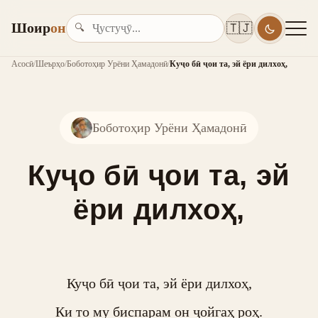
Шоир
он
🇹🇯
🔍
Асосӣ
/
Шеърҳо
/
Боботоҳир Урёни Ҳамадонӣ
/
Куҷо бӣ ҷои та, эй ёри дилхоҳ,
Боботоҳир Урёни Ҳамадонӣ
Куҷо бӣ ҷои та, эй
ёри дилхоҳ,
Куҷо бӣ ҷои та, эй ёри дилхоҳ,

Ки то му биспарам он ҷойгаҳ роҳ.
