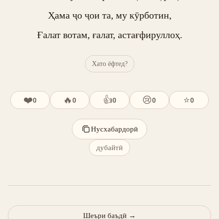
Ҳама ҷо ҷои та, му кӯрботин,

Ғалат вотам, ғалат, астағфируллоҳ.
Хато ёфтед?
❤️
🔥
👍
😢
⭐
0
0
0
0
0
Нусхабардорӣ
дубайтӣ
Шеъри баъдӣ
→