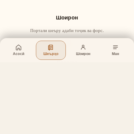
Шоирон
Портали шеъру адаби тоҷик ва форс.
Асосӣ
Шеърҳо
Шоирон
Ман
Бахшҳо
Асосӣ
Шеърҳо
Шоирон
Дар бораи лоиҳа
Тамос
Дастгирӣ