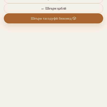
←
Шеъри қаблӣ
Шеъри тасодуфӣ бихонед
🎲