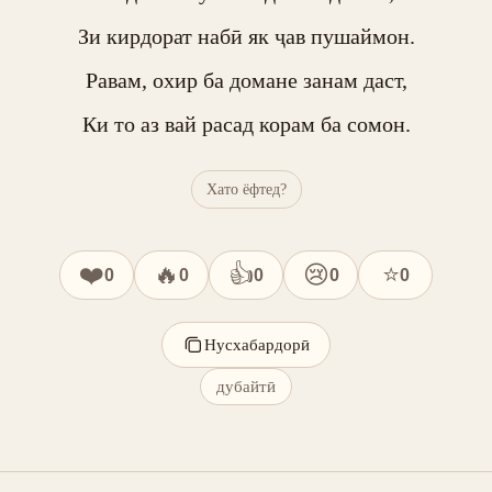
Зи кирдорат набӣ як ҷав пушаймон.

Равам, охир ба домане занам даст,

Ки то аз вай расад корам ба сомон.
Хато ёфтед?
❤️
🔥
👍
😢
⭐
0
0
0
0
0
Нусхабардорӣ
дубайтӣ