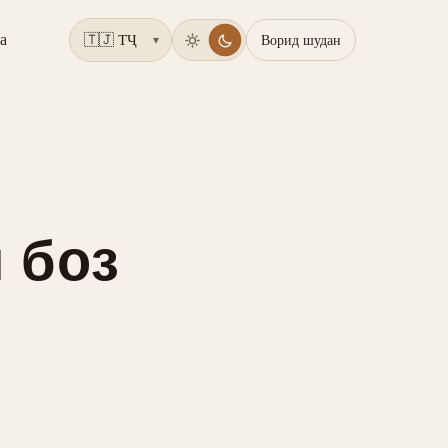
а
Ворид шудан
▾
 боз