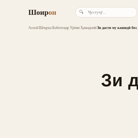
Шоир
он
🔍
Асосӣ
/
Шеърҳо
/
Боботоҳир Урёни Ҳамадонӣ
/
Зи дасти му кашидӣ боз
Зи 