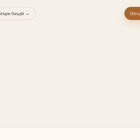
еъри баъдӣ
→
Шеър