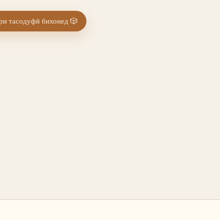
и тасодуфӣ бихонед
🎲