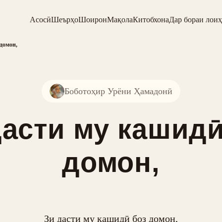
Асосӣ
Шеърҳо
Шоирон
Мақола
Китобхона
Дар бораи лоиҳ
 домон,
Боботоҳир Урёни Ҳамадонӣ
дасти му кашидӣ
домон,
Зи дасти му кашидӣ боз домон,
