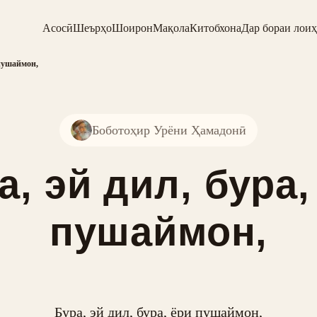
Асосӣ
Шеърҳо
Шоирон
Мақола
Китобхона
Дар бораи лоиҳ
 пушаймон,
Боботоҳир Урёни Ҳамадонӣ
а, эй дил, бура,
пушаймон,
Бура, эй дил, бура, ёри пушаймон,
