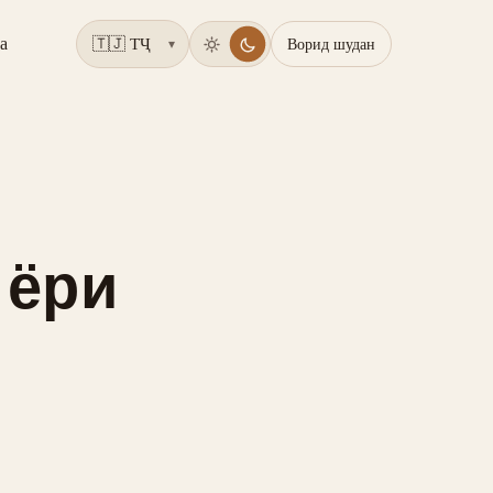
а
Ворид шудан
▾
 ёри