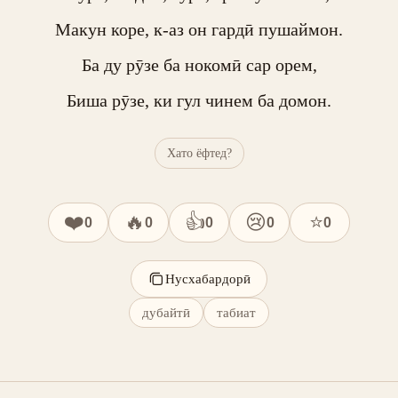
Макун коре, к-аз он гардӣ пушаймон.

Ба ду рӯзе ба нокомӣ сар орем,

Биша рӯзе, ки гул чинем ба домон.
Хато ёфтед?
❤️
🔥
👍
😢
⭐
0
0
0
0
0
Нусхабардорӣ
дубайтӣ
табиат