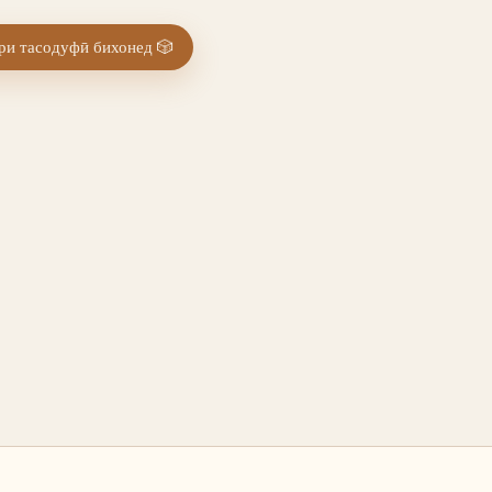
и тасодуфӣ бихонед
🎲