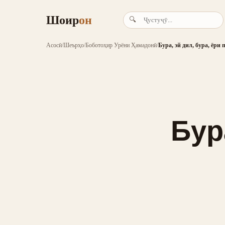
Шоир
он
🔍
Асосӣ
/
Шеърҳо
/
Боботоҳир Урёни Ҳамадонӣ
/
Бура, эй дил, бура, ёри
Бур