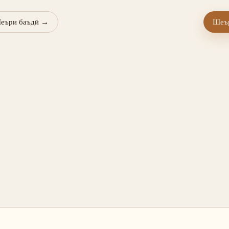
еъри баъдӣ
→
Шеър