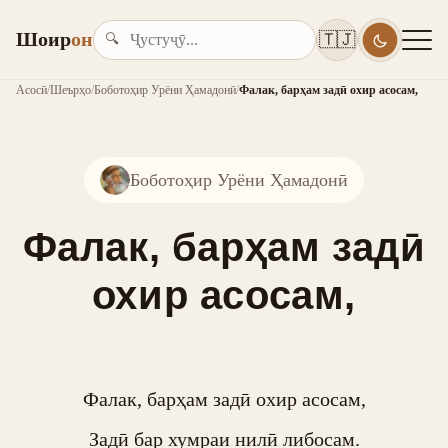
Шоир
он
🇹🇯
🔍
Асосӣ
/
Шеърҳо
/
Боботоҳир Урёни Ҳамадонӣ
/
Фалак, барҳам задӣ охир асосам,
Боботоҳир Урёни Ҳамадонӣ
Фалак, барҳам задӣ
охир асосам,
Фалак, барҳам задӣ охир асосам,

Задӣ бар хумраи нилӣ либосам.
