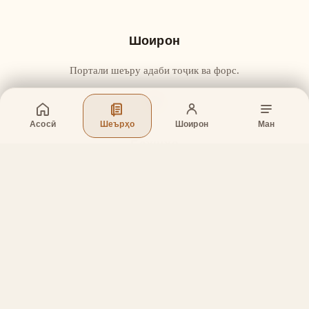
Шоирон
Портали шеъру адаби тоҷик ва форс.
Асосӣ
Шеърҳо
Шоирон
Ман
Бахшҳо
Асосӣ
Шеърҳо
Шоирон
Дар бораи лоиҳа
Тамос
Дастгирӣ