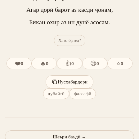
Агар дорӣ барот аз қасди ҷонам,

Бикан охир аз ин дунё асосам.
Хато ёфтед?
❤️
🔥
👍
😢
⭐
0
0
0
0
0
Нусхабардорӣ
дубайтӣ
фалсафӣ
Шеъри баъдӣ
→