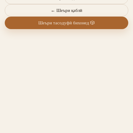
←
Шеъри қаблӣ
Шеъри тасодуфӣ бихонед
🎲