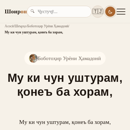
Шоир
он
🇹🇯
🔍
Асосӣ
/
Шеърҳо
/
Боботоҳир Урёни Ҳамадонӣ
/
Му ки чун уштурам, қонеъ ба хорам,
Боботоҳир Урёни Ҳамадонӣ
Му ки чун уштурам,
қонеъ ба хорам,
Му ки чун уштурам, қонеъ ба хорам,
