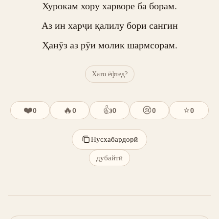
Хурокам хору харворе ба борам.

Аз ин харҷи қалилу бори сангин

Ҳанӯз аз рӯи молик шармсорам.
Хато ёфтед?
❤️
🔥
👍
😢
⭐
0
0
0
0
0
Нусхабардорӣ
дубайтӣ