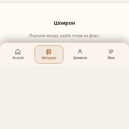
Шоирон
Портали шеъру адаби тоҷик ва форс.
Асосӣ
Шеърҳо
Шоирон
Ман
Бахшҳо
Асосӣ
Шеърҳо
Шоирон
Дар бораи лоиҳа
Тамос