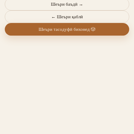
Шеъри баъдӣ
→
←
Шеъри қаблӣ
Шеъри тасодуфӣ бихонед
🎲