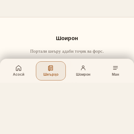
Шоирон
Портали шеъру адаби тоҷик ва форс.
Асосӣ
Шеърҳо
Шоирон
Ман
Бахшҳо
Асосӣ
Шеърҳо
Шоирон
Дар бораи лоиҳа