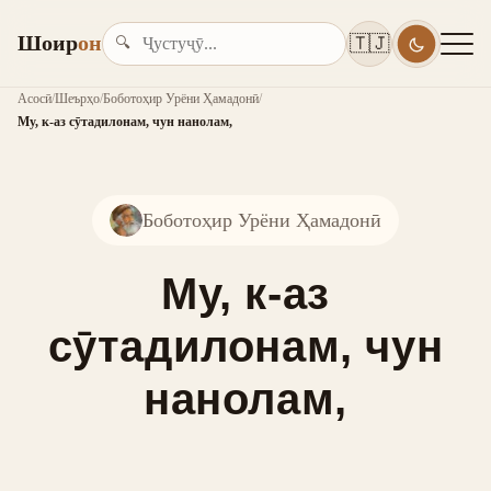
Шоир
он
🇹🇯
🔍
Асосӣ
/
Шеърҳо
/
Боботоҳир Урёни Ҳамадонӣ
/
Му, к-аз сӯтадилонам, чун нанолам,
Боботоҳир Урёни Ҳамадонӣ
Му, к-аз
сӯтадилонам, чун
нанолам,