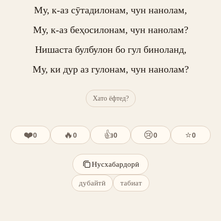
Му, к-аз сӯтадилонам, чун нанолам,

Му, к-аз беҳосилонам, чун нанолам?

Нишаста булбулон бо гул биноланд,

Му, ки дур аз гулонам, чун нанолам?
Хато ёфтед?
❤️
🔥
👍
😢
⭐
0
0
0
0
0
Нусхабардорӣ
дубайтӣ
табиат