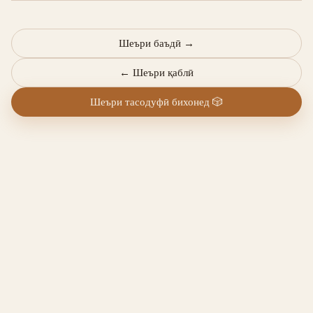
Шеъри баъдӣ
→
←
Шеъри қаблӣ
Шеъри тасодуфӣ бихонед
🎲