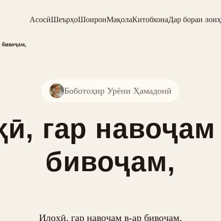
Асосӣ
Шеърҳо
Шоирон
Мақола
Китобхона
Дар бораи лоиҳ
р бивоҷам,
Боботоҳир Урёни Ҳамадонӣ
ӣ, гар навоҷам
бивоҷам,
Илоҳӣ, гар навоҷам в-ар бивоҷам,
