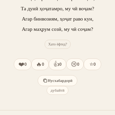
Та дунӣ ҳоҷатамро, му чӣ воҷам?

Агар бинвозиям, ҳоҷат раво кун,

Агар маҳрум созӣ, му чӣ соҷам?
Хато ёфтед?
❤️
🔥
👍
😢
⭐
0
0
0
0
0
Нусхабардорӣ
дубайтӣ