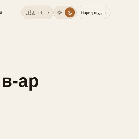
а
Ворид шудан
▾
 в-ар