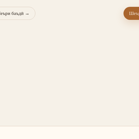
еъри баъдӣ
→
Шеър