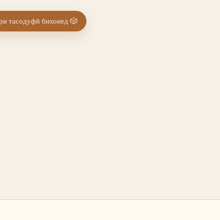
и тасодуфӣ бихонед
🎲