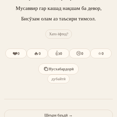
Мусаввир гар кашад нақшам ба девор,

Бисӯзам олам аз таъсири тимсол.
Хато ёфтед?
❤️
🔥
👍
😢
⭐
0
0
0
0
0
Нусхабардорӣ
дубайтӣ
Шеъри баъдӣ
→