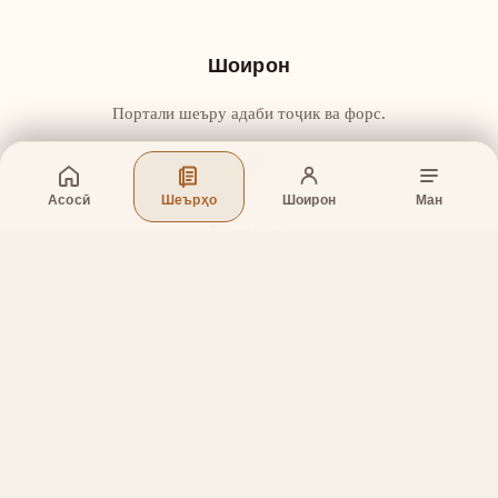
Шоирон
Портали шеъру адаби тоҷик ва форс.
Асосӣ
Шеърҳо
Шоирон
Ман
Бахшҳо
Асосӣ
Шеърҳо
Шоирон
Дар бораи лоиҳа
Тамос
Дастгирӣ