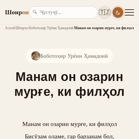
Шоир
он
🇹🇯
🔍
Асосӣ
/
Шеърҳо
/
Боботоҳир Урёни Ҳамадонӣ
/
Манам он озарин мурғе, ки филҳол
Боботоҳир Урёни Ҳамадонӣ
Манам он озарин
мурғе, ки филҳол
Манам он озарин мурғе, ки филҳол

Бисӯзам оламе, гар барзанам бол,
