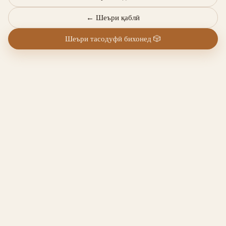
←
Шеъри қаблӣ
Шеъри тасодуфӣ бихонед
🎲