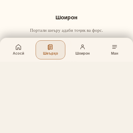
Шоирон
Портали шеъру адаби тоҷик ва форс.
Асосӣ
Шеърҳо
Шоирон
Ман
Бахшҳо
Асосӣ
Шеърҳо
Шоирон
Дар бораи лоиҳа
Тамос
Дастгирӣ