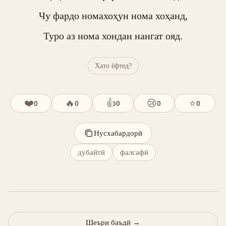
Чу фардо номахоҳун нома хоҳанд,

Туро аз нома хондан нангат ояд.
Хато ёфтед?
❤️
🔥
👍
😢
⭐
0
0
0
0
0
Нусхабардорӣ
дубайтӣ
фалсафӣ
Шеъри баъдӣ
→