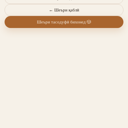
←
Шеъри қаблӣ
Шеъри тасодуфӣ бихонед
🎲