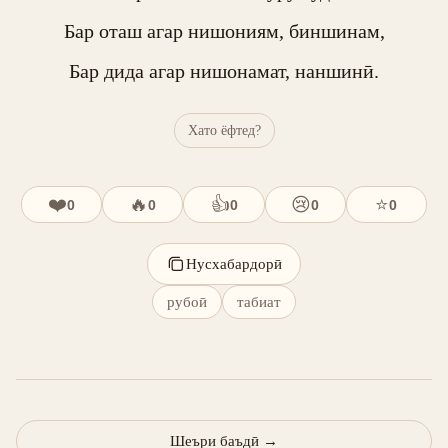
Бар оташ агар нишониям, биншинам,

Бар дида агар нишонамат, наншинӣ.
Хато ёфтед?
❤️
🔥
👍
😢
⭐
0
0
0
0
0
Нусхабардорӣ
рубоӣ
табиат
Шеъри баъдӣ
→