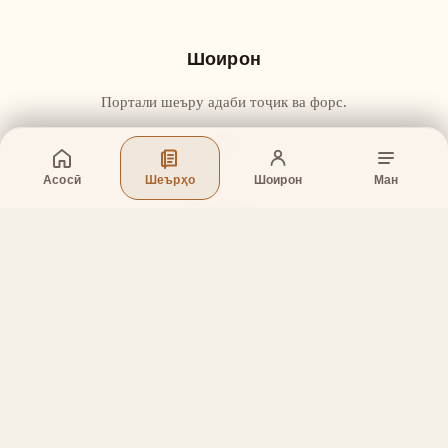
Шоирон
Портали шеъру адаби тоҷик ва форс.
Асосӣ
Шеърҳо
Шоирон
Ман
Бахшҳо
Асосӣ
Шеърҳо
Шоирон
Дар бораи лоиҳа
Тамос
Дастгирӣ