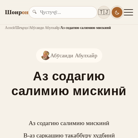
Шоир
он
🇹🇯
🔍
Асосӣ
/
Шеърҳо
/
Абӯсаиди Абулхайр
/
Аз содагию салимию мискинӣ
Абӯсаиди Абулхайр
Аз содагию
салимию мискинӣ
Аз содагию салимию мискинӣ

В-аз саркашию такаббуру худбинӣ
