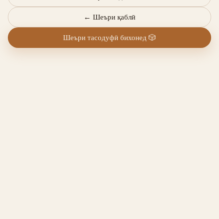
←
Шеъри қаблӣ
Шеъри тасодуфӣ бихонед
🎲