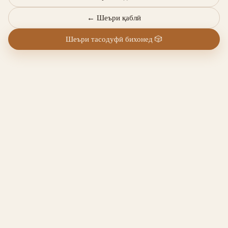
←
Шеъри қаблӣ
Шеъри тасодуфӣ бихонед
🎲