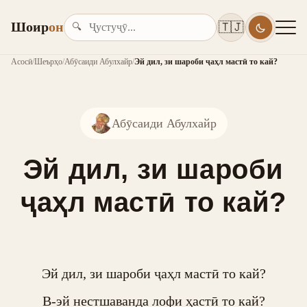
Шоир
он
🇹🇯
🔍
Асосӣ
/
Шеърҳо
/
Абӯсаиди Абулхайр
/
Эй дил, зи шароби ҷаҳл мастӣ то кай?
Абӯсаиди Абулхайр
Эй дил, зи шароби
ҷаҳл мастӣ то кай?
Эй дил, зи шароби ҷаҳл мастӣ то кай?

В-эй нестшаванда лофи ҳастӣ то кай?
