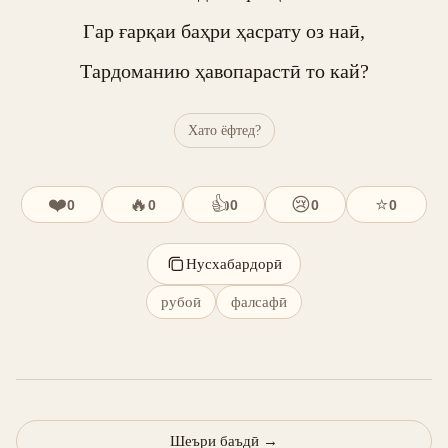
Гар ғарқаи баҳри ҳасрату оз наӣ,

Тардоманию ҳавопарастӣ то кай?
Хато ёфтед?
❤️
🔥
👍
😢
⭐
0
0
0
0
0
Нусхабардорӣ
рубоӣ
фалсафӣ
Шеъри баъдӣ
→