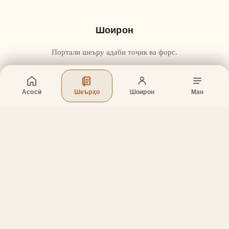
Шоирон
Портали шеъру адаби тоҷик ва форс.
Асосӣ
Шеърҳо
Шоирон
Ман
Бахшҳо
Асосӣ
Шеърҳо
Шоирон
Дар бораи лоиҳа
Тамос
Дастгирӣ