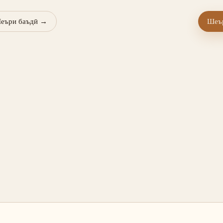
еъри баъдӣ
→
Шеър