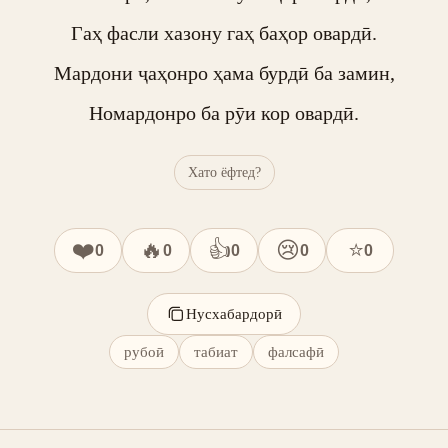
Гаҳ фасли хазону гаҳ баҳор овардӣ.

Мардони ҷаҳонро ҳама бурдӣ ба замин,

Номардонро ба рӯи кор овардӣ.
Хато ёфтед?
❤️
🔥
👍
😢
⭐
0
0
0
0
0
Нусхабардорӣ
рубоӣ
табиат
фалсафӣ