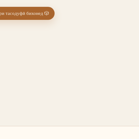
и тасодуфӣ бихонед
🎲