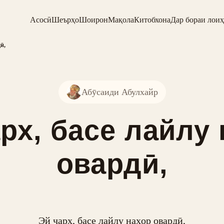
Асосӣ
Шеърҳо
Шоирон
Мақола
Китобхона
Дар бораи лоиҳ
ӣ,
Абӯсаиди Абулхайр
рх, басе лайлу
овардӣ,
Эй чарх, басе лайлу наҳор овардӣ,
