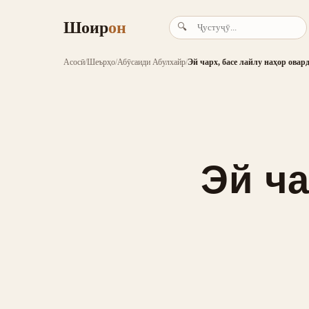
Шоир
он
🔍
Асосӣ
/
Шеърҳо
/
Абӯсаиди Абулхайр
/
Эй чарх, басе лайлу наҳор овард
Эй ча