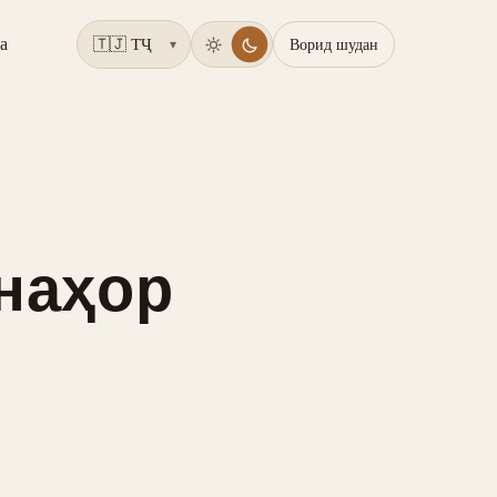
а
Ворид шудан
▾
 наҳор