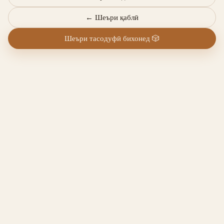
←
Шеъри қаблӣ
Шеъри тасодуфӣ бихонед
🎲