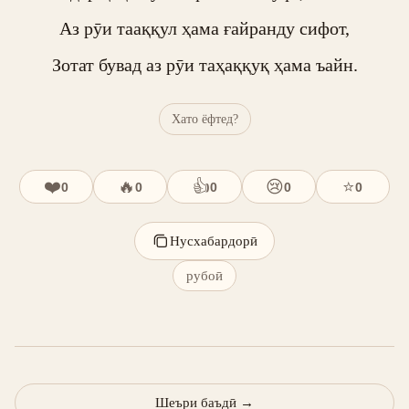
Аз рӯи тааққул ҳама ғайранду сифот,

Зотат бувад аз рӯи таҳаққуқ ҳама ъайн.
Хато ёфтед?
❤️
🔥
👍
😢
⭐
0
0
0
0
0
Нусхабардорӣ
рубоӣ
Шеъри баъдӣ
→