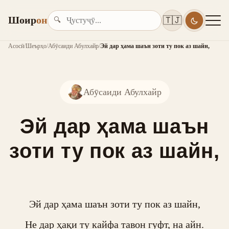
Шоир
он
🇹🇯
🔍
Асосӣ
/
Шеърҳо
/
Абӯсаиди Абулхайр
/
Эй дар ҳама шаън зоти ту пок аз шайн,
Абӯсаиди Абулхайр
Эй дар ҳама шаън
зоти ту пок аз шайн,
Эй дар ҳама шаън зоти ту пок аз шайн,

Не дар ҳақи ту кайфа тавон гуфт, на айн.
