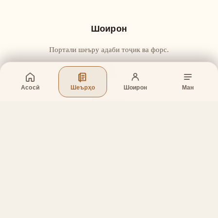
Шоирон
Портали шеъру адаби тоҷик ва форс.
Асосӣ
Шеърҳо
Шоирон
Ман
Бахшҳо
Асосӣ
Шеърҳо
Шоирон
Дар бораи лоиҳа
Тамос
Дастгирӣ