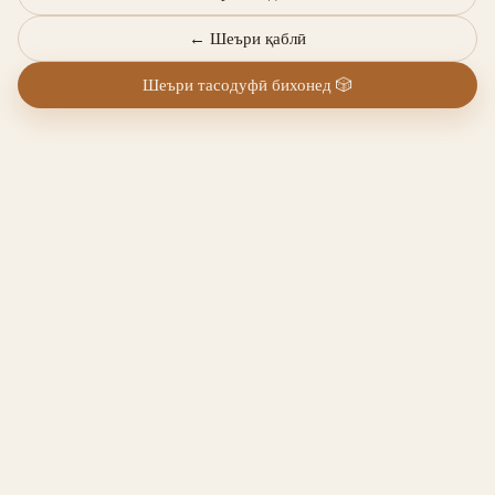
←
Шеъри қаблӣ
Шеъри тасодуфӣ бихонед
🎲