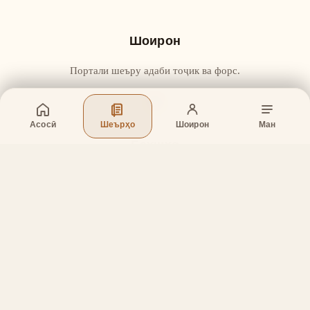
Шоирон
Портали шеъру адаби тоҷик ва форс.
Асосӣ
Шеърҳо
Шоирон
Ман
Бахшҳо
Асосӣ
Шеърҳо
Шоирон
Дар бораи лоиҳа
Тамос
Дастгирӣ