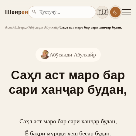
Шоир
он
🇹🇯
🔍
Асосӣ
/
Шеърҳо
/
Абӯсаиди Абулхайр
/
Саҳл аст маро бар сари ханҷар будан,
Абӯсаиди Абулхайр
Саҳл аст маро бар
сари ханҷар будан,
Саҳл аст маро бар сари ханҷар будан,

Ё баҳри муроди хеш бесар будан.
