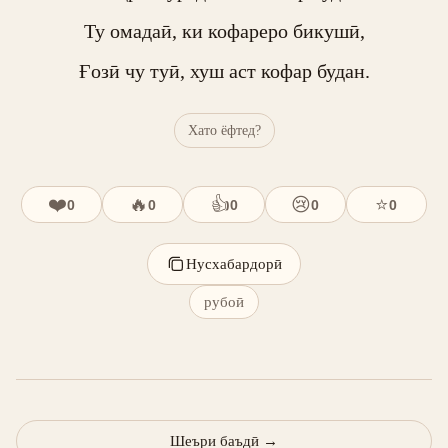
Ту омадаӣ, ки кофареро бикушӣ,

Ғозӣ чу туӣ, хуш аст кофар будан.
Хато ёфтед?
❤️
🔥
👍
😢
⭐
0
0
0
0
0
Нусхабардорӣ
рубоӣ
Шеъри баъдӣ
→