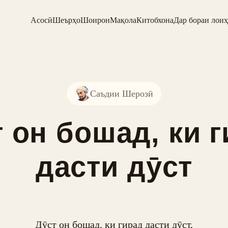
Асосӣ
Шеърҳо
Шоирон
Мақола
Китобхона
Дар бораи лоиҳ
Саъдии Шерозӣ
 он бошад, ки 
дасти дӯст
Дӯст он бошад, ки гирад дасти дӯст,
