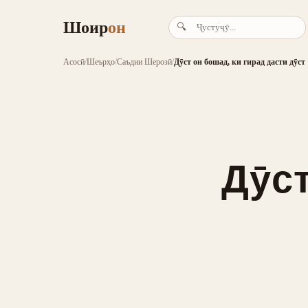
Шоир
он
🔍
Асосӣ
/
Шеърҳо
/
Саъдии Шерозӣ
/
Дӯст он бошад, ки гирад дасти дӯст
Дӯст