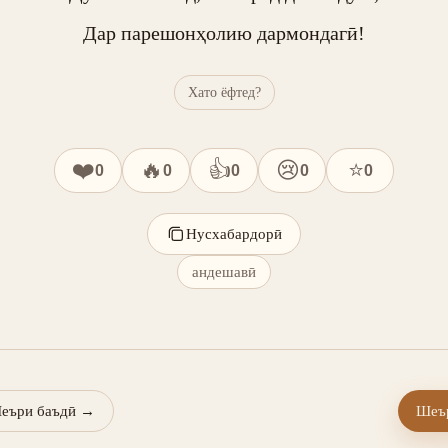
Дар парешонҳолию дармондагӣ!
Хато ёфтед?
❤️
🔥
👍
😢
⭐
0
0
0
0
0
Нусхабардорӣ
андешавӣ
еъри баъдӣ
→
Шеър