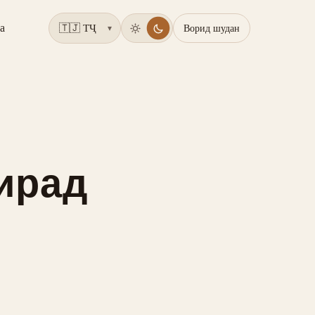
а
Ворид шудан
▾
гирад