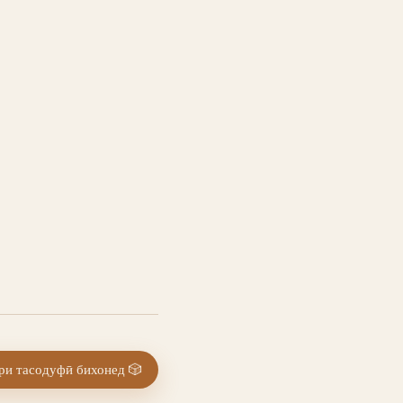
и тасодуфӣ бихонед
🎲