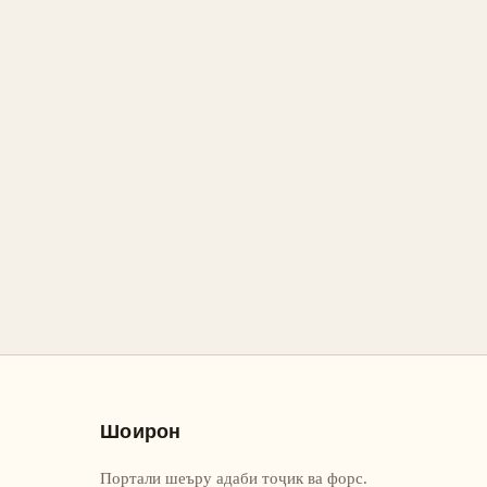
Шоирон
Портали шеъру адаби тоҷик ва форс.