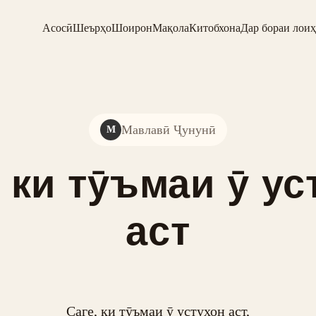
Асосӣ
Шеърҳо
Шоирон
Мақола
Китобхона
Дар бораи лоиҳ
Мавлавӣ Ҷунунӣ
М
, ки тӯъмаи ӯ ус
аст
Саге, ки тӯъмаи ӯ устухон аст,
