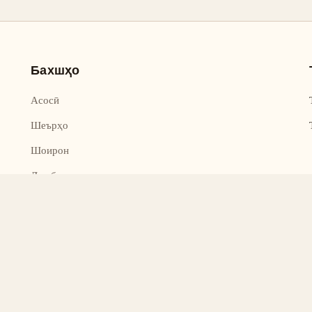
Бахшҳо
Асосӣ
Шеърҳо
Шоирон
Дар бораи лоиҳа
Тамос
Дастгирӣ
қҳо ҳифз шудаанд.
Қисме аз мавод дар соҳибихтиёрии умумӣ (обществен