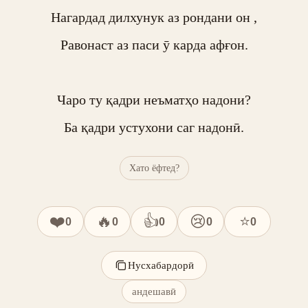
Нагардад дилхунук аз рондани он ,

Равонаст аз паси ӯ карда афғон.

Чаро ту қадри неъматҳо надони?

Ба қадри устухони саг надонӣ.
Хато ёфтед?
❤️
🔥
👍
😢
⭐
0
0
0
0
0
Нусхабардорӣ
андешавӣ