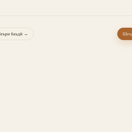
еъри баъдӣ
→
Шеър