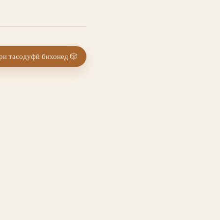
и тасодуфӣ бихонед
🎲