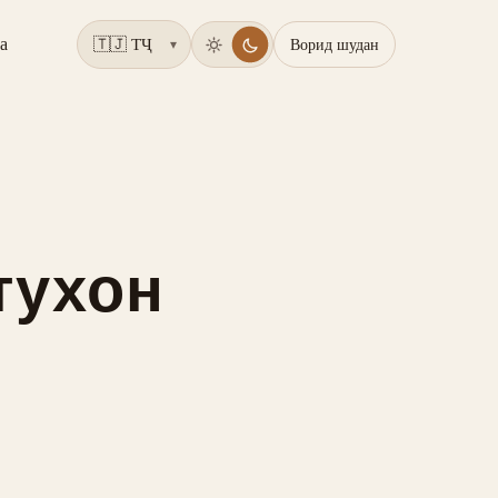
а
Ворид шудан
▾
тухон