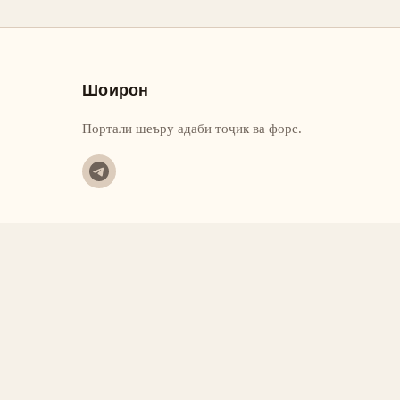
Шоирон
Портали шеъру адаби тоҷик ва форс.
©
2026
Шоирон.
Ҳамаи ҳуқу