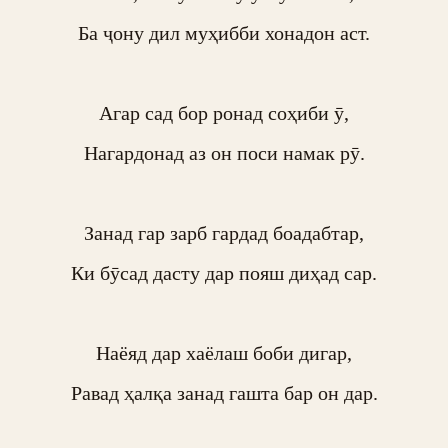
Ба ҷону дил муҳибби хонадон аст.

Агар сад бор ронад соҳиби ӯ,

Нагардонад аз он поси намак рӯ.

Занад гар зарб гардад боадабтар,

Ки бӯсад дасту дар пояш диҳад сар.

Наёяд дар хаёлаш боби дигар,

Равад ҳалқа занад гашта бар он дар.
