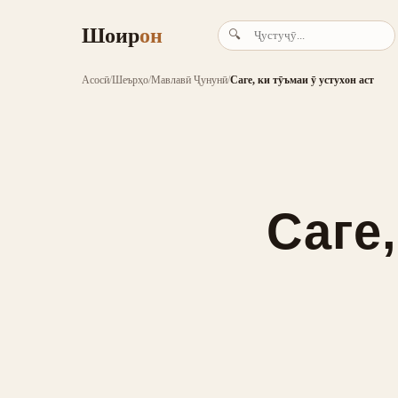
Шоир
он
🔍
Асосӣ
/
Шеърҳо
/
Мавлавӣ Ҷунунӣ
/
Саге, ки тӯъмаи ӯ устухон аст
Саге