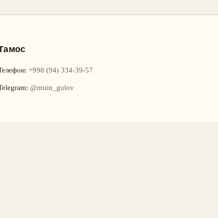
Тамос
Телефон
:
+998 (94) 334-39-57
Telegram:
@muin_gulov
ном достоянии) қарор дорад.