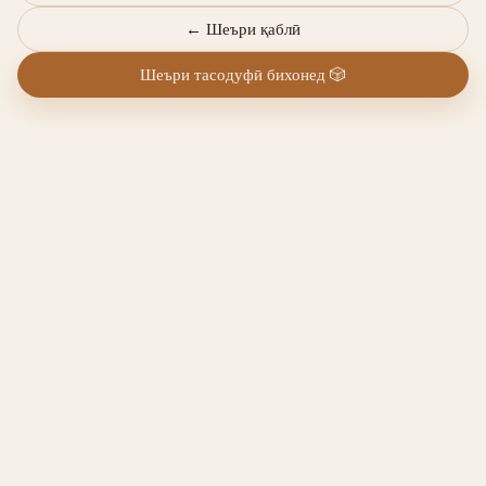
←
Шеъри қаблӣ
Шеъри тасодуфӣ бихонед
🎲