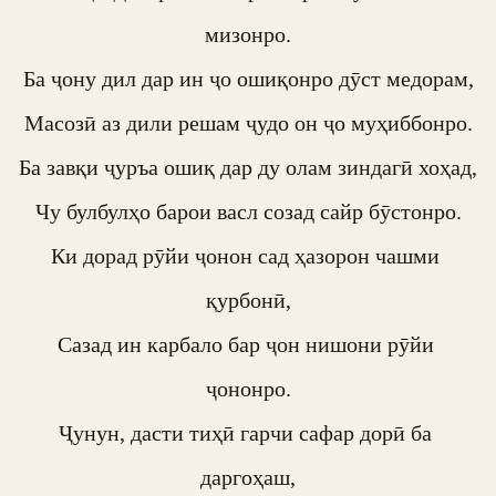
мизонро.

Ба ҷону дил дар ин ҷо ошиқонро дӯст медорам,

Масозӣ аз дили решам ҷудо он ҷо муҳиббонро.

Ба завқи ҷуръа ошиқ дар ду олам зиндагӣ хоҳад,

Чу булбулҳо барои васл созад сайр бӯстонро.

Ки дорад рӯйи ҷонон сад ҳазорон чашми 
қурбонӣ,

Сазад ин карбало бар ҷон нишони рӯйи 
ҷононро.

Ҷунун, дасти тиҳӣ гарчи сафар дорӣ ба 
даргоҳаш,
