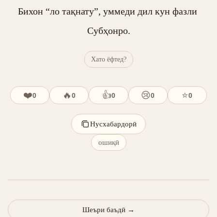
Бихон “ло тақнату”, уммеди дил кун фазли 
Субҳонро.
Хато ёфтед?
❤️
🔥
👍
😢
⭐
0
0
0
0
0
Нусхабардорӣ
ошиқӣ
Шеъри баъдӣ
→