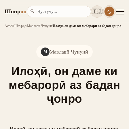
Шоир
он
🇹🇯
🔍
Асосӣ
/
Шеърҳо
/
Мавлавӣ Ҷунунӣ
/
Илоҳӣ, он даме ки мебарорӣ аз бадан ҷонро
Мавлавӣ Ҷунунӣ
М
Илоҳӣ, он даме ки
мебарорӣ аз бадан
ҷонро
Илоҳӣ, он даме ки мебарорӣ аз бадан ҷонро,
