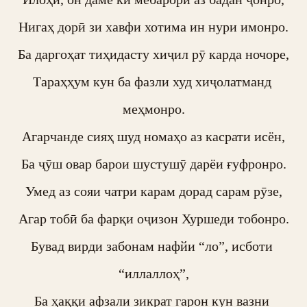
Нигаҳ дорӣ зи хавфи хотима ин нури имонро.

Ба даргоҳат тиҳидасту хиҷил рӯ карда ночоре,

Тараҳҳум кун ба фазли худ хиҷолатманд 
меҳмонро.

Агарчанде сияҳ шуд номаҳо аз касрати исён,

Ба ҷӯш овар барои шустушӯ дарёи ғуфронро.

Умед аз сояи чатри карам дорад сарам рӯзе,

Агар тобӣ ба фарқи оҷизон Хуршеди тобонро.

Бувад вирди забонам нафйи “ло”, исботи 
“иллаллоҳ”,

Ба ҳаққи афзали зикрат гарон кун вазни 