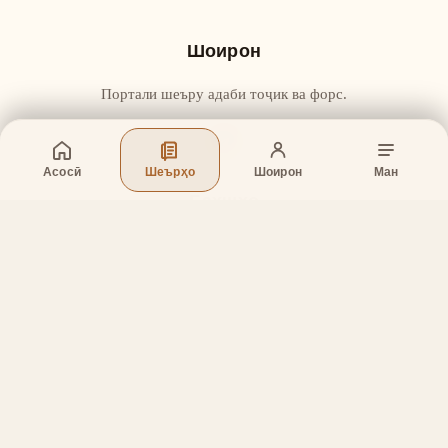
Шоирон
Портали шеъру адаби тоҷик ва форс.
Асосӣ
Шеърҳо
Шоирон
Ман
Бахшҳо
Асосӣ
Шеърҳо
Шоирон
Дар бораи лоиҳа
Тамос
Дастгирӣ