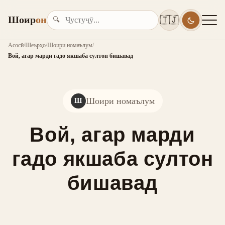
Шоир
он
🇹🇯
🔍
Асосӣ
/
Шеърҳо
/
Шоири номаълум
/
Вой, агар марди гадо якшаба султон бишавад
Шоири номаълум
Ш
Вой, агар марди
гадо якшаба султон
бишавад