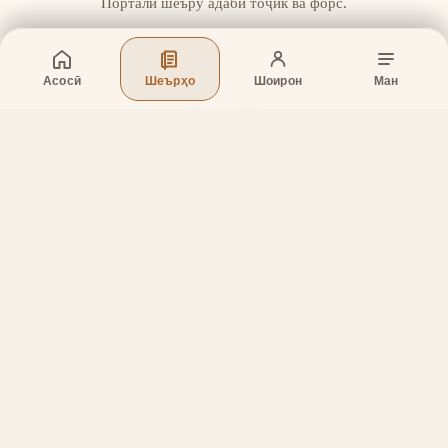
Портали шеъру адаби тоҷик ва форс.
Асосӣ
Шеърҳо
Шоирон
Ман
Бахшҳо
Асосӣ
Шеърҳо
Шоирон
Дар бораи лоиҳа
Тамос
Дастгирӣ
Тамос
Телефон
:
+998 (94) 334-39-57