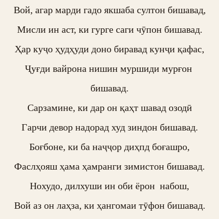
Вой, агар марди гадо якшаба султон бишавад,

Мисли ин аст, ки гурге саги чӯпон бишавад.

Ҳар куҷо ҳудҳуди доно биравад кунҷи қафас,

Ҷуғди вайрона нишин муршиди мурғон 
бишавад.

Сарзамине, ки дар он қаҳт шавад озодӣ

Гарчи девор надорад худ зиндон бишавад.

Боғбоне, ки ба наҷҷор диҳпд боғашро,

Фаслҳояш ҳама ҳамранги зимистон бишавад.

Нохудо, дилхуши ин оби ёрон  набош,

Вой аз он лаҳза, ки ҳангомаи тӯфон бишавад.