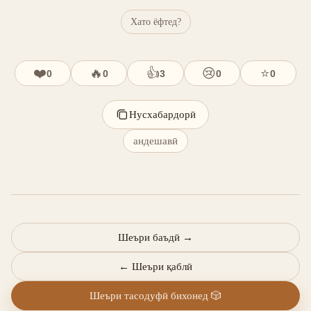
Хато ёфтед?
❤️
🔥
👍
😢
⭐
0
0
3
0
0
Нусхабардорӣ
андешавӣ
Шеъри баъдӣ
→
←
Шеъри қаблӣ
Шеъри тасодуфӣ бихонед
🎲