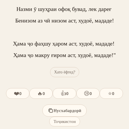
Назми ӯ шуҳраи офоқ бувад, лек дареғ 

Бенизом аз чӣ низом аст, худоё, мададе!

Ҳама ҷо фаҳшу ҳаром аст, худоё, мададе! 

Ҳама ҷо макру ғиром аст, худоё, мададе!"
Хато ёфтед?
❤️
🔥
👍
😢
⭐
0
0
0
0
0
Нусхабардорӣ
Тоҷикистон