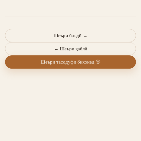
Шеъри баъдӣ
→
←
Шеъри қаблӣ
Шеъри тасодуфӣ бихонед
🎲