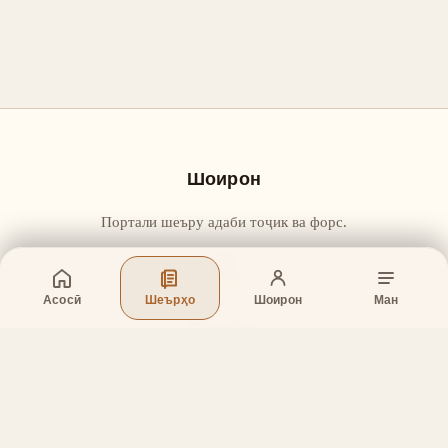
Шоирон
Портали шеъру адаби тоҷик ва форс.
Асосӣ
Шеърҳо
Шоирон
Ман
Бахшҳо
Асосӣ
Шеърҳо
Шоирон