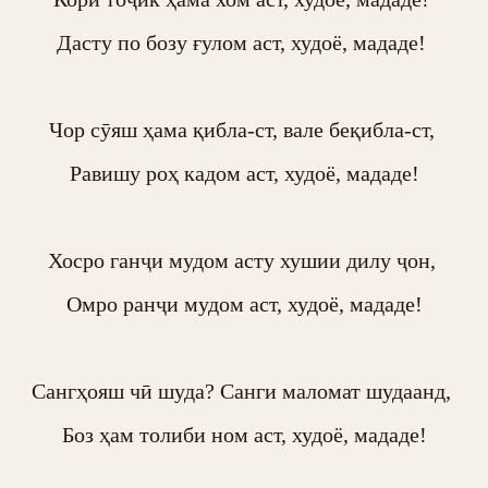
Дасту по бозу ғулом аст, худоё, мададе! 

Чор сӯяш ҳама қибла-ст, вале беқибла-ст, 

Равишу роҳ кадом аст, худоё, мададе!

Хосро ганҷи мудом асту хушии дилу ҷон, 

Омро ранҷи мудом аст, худоё, мададе!

Сангҳояш чӣ шуда? Санги маломат шудаанд, 

Боз ҳам толиби ном аст, худоё, мададе!
