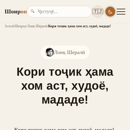
Шоир
он
🇹🇯
🔍
Асосӣ
/
Шеърҳо
/
Лоиқ Шералӣ
/
Кори тоҷик ҳама хом аст, худоё, мададе!
Лоиқ Шералӣ
Кори тоҷик ҳама
хом аст, худоё,
мададе!
Кори тоҷик ҳама хом аст, худоё, мададе! 
