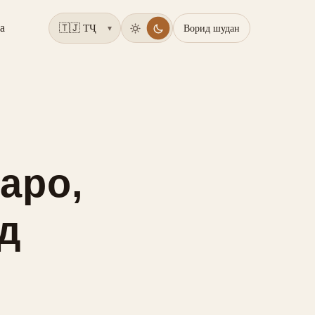
а
Ворид шудан
▾
аро,
д