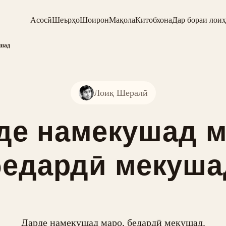
Асосӣ
Шеърҳо
Шоирон
Мақола
Китобхона
Дар бораи лоиҳ
ушад
Лоиқ Шералӣ
де намекушад м
бедардӣ мекуша
Дарде намекушад маро, бедардӣ мекушад.
