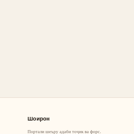
Шоирон
Портали шеъру адаби тоҷик ва форс.