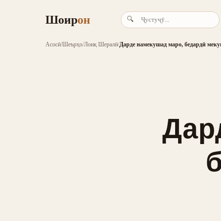
Шоир
он
🔍
Асосӣ
/
Шеърҳо
/
Лоиқ Шералӣ
/
Дарде намекушад маро, бедардӣ мек
Дар