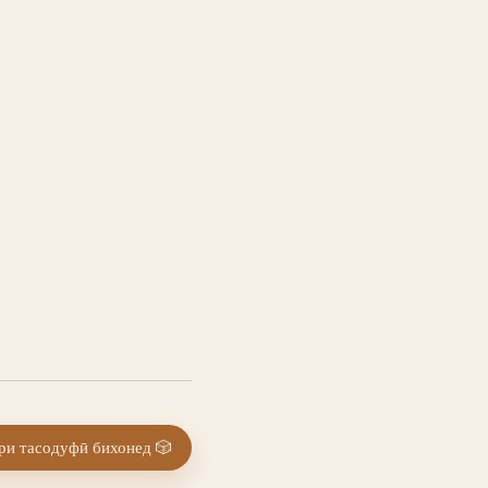
и тасодуфӣ бихонед
🎲