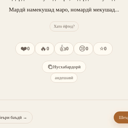
Мардӣ намекушад маро, номардӣ мекушад...
Хато ёфтед?
❤️
🔥
👍
😢
⭐
0
0
0
0
0
Нусхабардорӣ
андешавӣ
еъри баъдӣ
→
Шеър