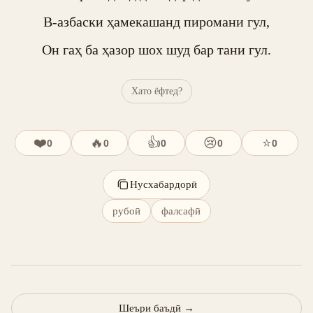
В-азбаски ҳамекашанд пиромани гул,

Он гаҳ ба ҳазор шох шуд бар тани гул.
Хато ёфтед?
❤️
🔥
👍
😢
⭐
0
0
0
0
0
Нусхабардорӣ
рубоӣ
фалсафӣ
Шеъри баъдӣ
→