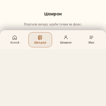
Шоирон
Портали шеъру адаби тоҷик ва форс.
Асосӣ
Шеърҳо
Шоирон
Ман
Бахшҳо
Асосӣ
Шеърҳо
Шоирон
Дар бораи лоиҳа
Тамос
Дастгирӣ