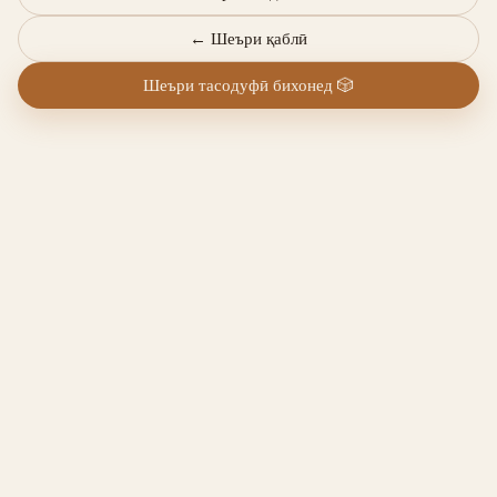
←
Шеъри қаблӣ
Шеъри тасодуфӣ бихонед
🎲