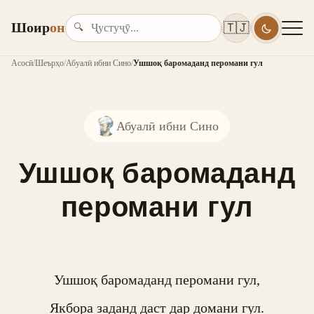
Шоир
он
🇹🇯
🔍
Асосӣ
/
Шеърҳо
/
Абуалӣ ибни Сино
/
Ушшоқ баромаданд перомани гул
Абуалӣ ибни Сино
Ушшоқ баромаданд
перомани гул
Ушшоқ баромаданд перомани гул,

Якбора заданд даст дар домани гул.
