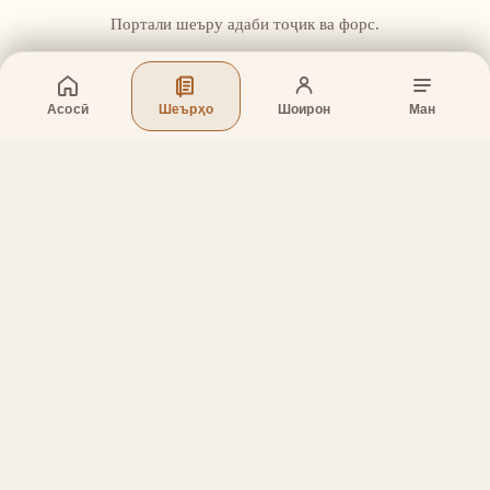
Портали шеъру адаби тоҷик ва форс.
Асосӣ
Шеърҳо
Шоирон
Ман
Бахшҳо
Асосӣ
Шеърҳо
Шоирон
Дар бораи лоиҳа
Тамос
Дастгирӣ
Тамос