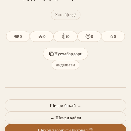
Хато ёфтед?
❤️
🔥
👍
😢
⭐
0
0
0
0
0
Нусхабардорӣ
андешавӣ
Шеъри баъдӣ
→
←
Шеъри қаблӣ
Шеъри тасодуфӣ бихонед
🎲