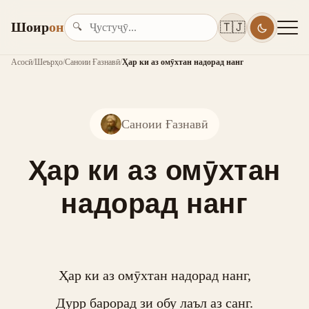
Шоир
он
🇹🇯
🔍
Асосӣ
/
Шеърҳо
/
Саноии Ғазнавӣ
/
Ҳар ки аз омӯхтан надорад нанг
Саноии Ғазнавӣ
Ҳар ки аз омӯхтан
надорад нанг
Ҳар ки аз омӯхтан надорад нанг,

Дурр барорад зи обу лаъл аз санг.