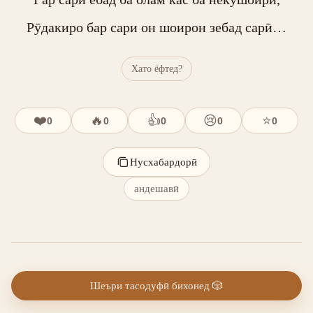
Рӯдакиро бар сари он шоирон зебад сарӣ…
Хато ёфтед?
❤️
🔥
👍
😢
⭐
0
0
0
0
0
Нусхабардорӣ
андешавӣ
Шеъри тасодуфӣ бихонед
🎲