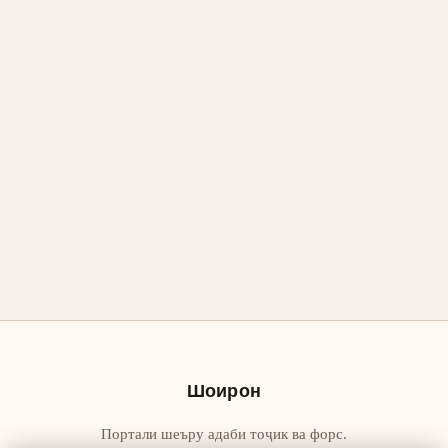
Шоирон
Портали шеъру адаби тоҷик ва форс.