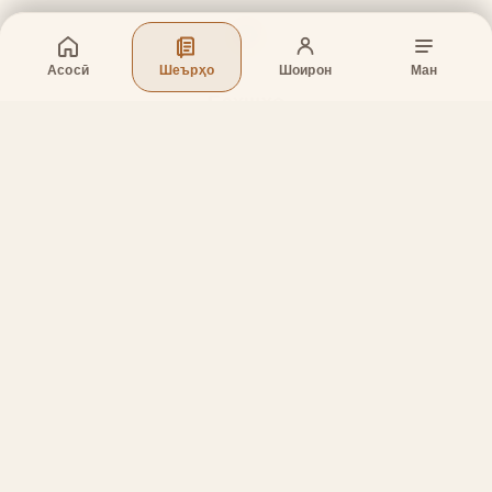
Асосӣ
Шеърҳо
Шоирон
Ман
Бахшҳо
Асосӣ
Шеърҳо
Шоирон
Дар бораи лоиҳа
Тамос
Дастгирӣ
Тамос
Телефон
:
+998 (94) 334-39-57