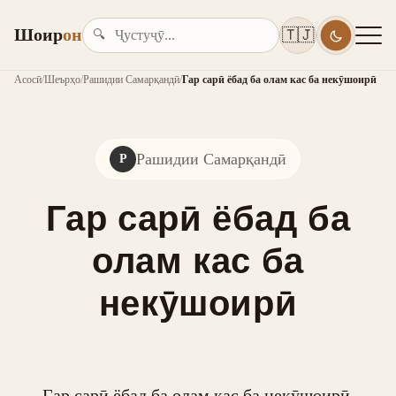
Шоир
он
🇹🇯
🔍
Асосӣ
/
Шеърҳо
/
Рашидии Самарқандӣ
/
Гар сарӣ ёбад ба олам кас ба некӯшоирӣ
Рашидии Самарқандӣ
Р
Гар сарӣ ёбад ба
олам кас ба
некӯшоирӣ
Гар сарӣ ёбад ба олам кас ба некӯшоирӣ,
