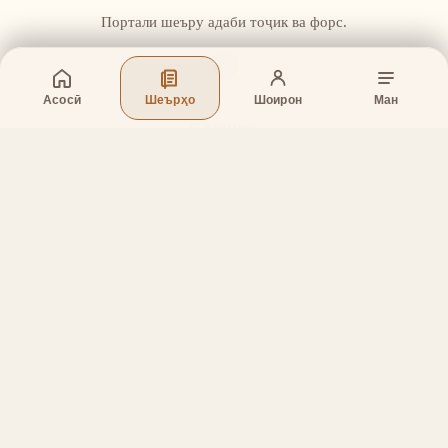
Портали шеъру адаби тоҷик ва форс.
Асосӣ
Шеърҳо
Шоирон
Ман
Бахшҳо
Асосӣ
Шеърҳо
Шоирон
Дар бораи лоиҳа
Тамос
Дастгирӣ
Тамос