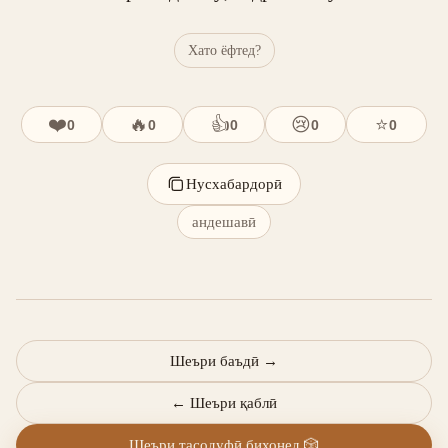
Хато ёфтед?
❤️
🔥
👍
😢
⭐
0
0
0
0
0
Нусхабардорӣ
андешавӣ
Шеъри баъдӣ
→
←
Шеъри қаблӣ
Шеъри тасодуфӣ бихонед
🎲