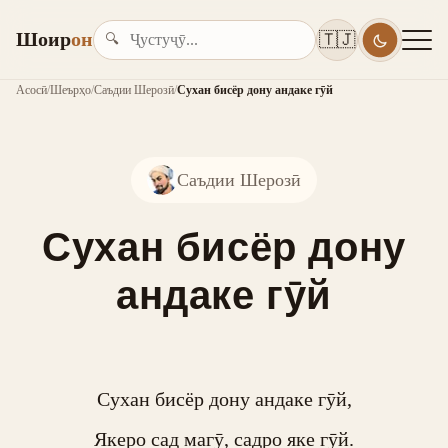
Шоир
он
🇹🇯
🔍
Асосӣ
/
Шеърҳо
/
Саъдии Шерозӣ
/
Сухан бисёр дону андаке гӯй
Саъдии Шерозӣ
Сухан бисёр дону
андаке гӯй
Сухан бисёр дону андаке гӯй,

Якеро сад магӯ, садро яке гӯй.