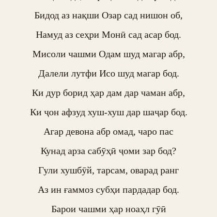
Бидод аз нақши Озар сад нишон об,

Намуд аз сеҳри Монӣ сад асар бод.

Мисоли чашми Одам шуд магар абр,

Далели лутфи Исо шуд магар бод.

Ки дур борид ҳар дам дар чаман абр,

Ки ҷон афзуд хуш-хуш дар шаҷар бод.

Агар девона абр омад, чаро пас

Кунад арза сабӯҳӣ ҷоми зар бод?

Гули хушбӯй, тарсам, оварад ранг

Аз ин ғаммоз субҳи пардадар бод.

Барои чашми ҳар ноаҳл гӯӣ
