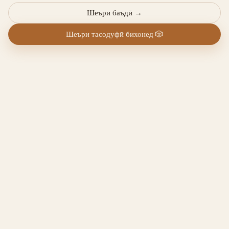
Шеъри баъдӣ
→
Шеъри тасодуфӣ бихонед
🎲