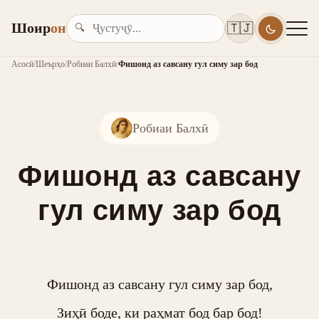
Шоир
он
🇹🇯
🔍
Асосӣ
/
Шеърҳо
/
Робиаи Балхӣ
/
Фишонд аз савсану гул симу зар бод
Робиаи Балхӣ
Фишонд аз савсану
гул симу зар бод
Фишонд аз савсану гул симу зар бод,

Зиҳӣ боде, ки раҳмат бод бар бод!
