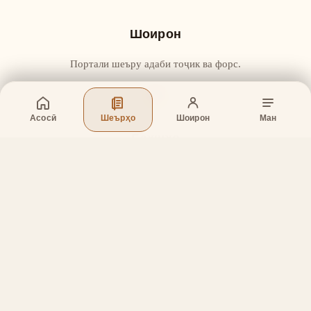
Шоирон
Портали шеъру адаби тоҷик ва форс.
Асосӣ
Шеърҳо
Шоирон
Ман
Бахшҳо
Асосӣ
Шеърҳо
Шоирон
Дар бораи лоиҳа
Тамос
Дастгирӣ