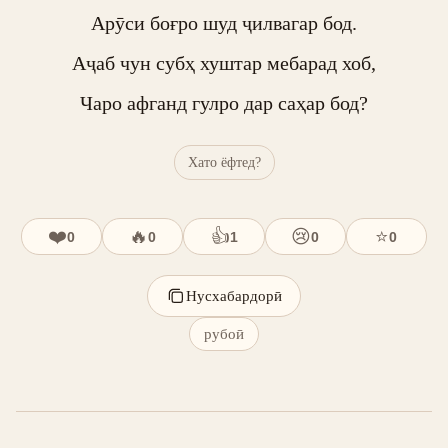
Арӯси боғро шуд ҷилвагар бод.

Аҷаб чун субҳ хуштар мебарад хоб,

Чаро афганд гулро дар саҳар бод?
Хато ёфтед?
❤️
🔥
👍
😢
⭐
0
0
1
0
0
Нусхабардорӣ
рубоӣ