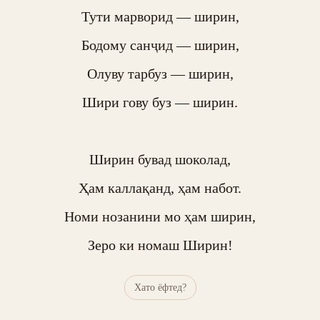
Тути марворид — ширин,

Бодому санҷид — ширин,

Олуву тарбуз — ширин,

Шири гову буз — ширин.

Ширин бувад шоколад,

Ҳам каллақанд, ҳам набот.

Номи нозанини мо ҳам ширин,

Зеро ки номаш Ширин!
Хато ёфтед?