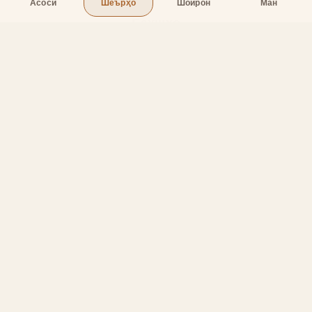
Асосӣ
Шеърҳо
Шоирон
Ман
Бахшҳо
Асосӣ
Шеърҳо
Шоирон
Дар бораи лоиҳа
Тамос
Дастгирӣ
Тамос
Телефон
:
+998 (94) 334-39-57
Telegram:
@muin_gulov