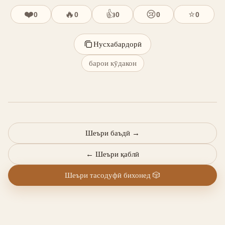
❤️
🔥
👍
😢
⭐
0
0
0
0
0
Нусхабардорӣ
барои кӯдакон
Шеъри баъдӣ
→
←
Шеъри қаблӣ
Шеъри тасодуфӣ бихонед
🎲