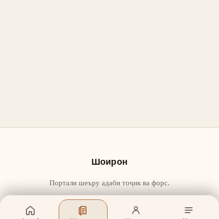
Шоирон
Портали шеъру адаби тоҷик ва форс.