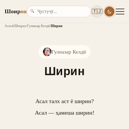
Шоир
он
🇹🇯
🔍
Асосӣ
/
Шеърҳо
/
Гулназар Келдӣ
/
Ширин
Гулназар Келдӣ
Ширин
Асал талх аст ё ширин?

Асал — ҳамеша ширин!
