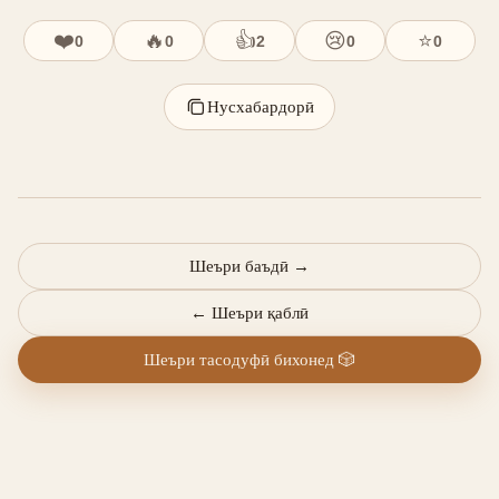
❤️
🔥
👍
😢
⭐
0
0
2
0
0
Нусхабардорӣ
Шеъри баъдӣ
→
←
Шеъри қаблӣ
Шеъри тасодуфӣ бихонед
🎲