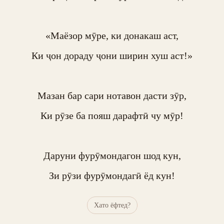
«Маёзор мӯре, ки донакаш аст,

Ки ҷон дораду ҷони ширин хуш аст!»

Мазан бар сари нотавон дасти зӯр,

Ки рӯзе ба пояш дарафтӣ чу мӯр!

Даруни фурӯмондагон шод кун,

Зи рӯзи фурӯмондагӣ ёд кун!
Хато ёфтед?