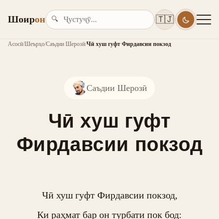
Шоир
он
🇹🇯
🔍
Асосӣ
/
Шеърҳо
/
Саъдии Шерозӣ
/
Чӣ хуш гуфт Фирдавсии покзод
Саъдии Шерозӣ
Чӣ хуш гуфт
Фирдавсии покзод
Чӣ хуш гуфт Фирдавсии покзод,

Ки раҳмат бар он турбати пок бод:
