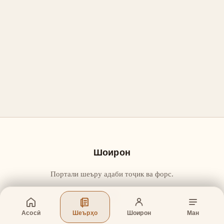
Шоирон
Портали шеъру адаби тоҷик ва форс.
Асосӣ
Шеърҳо
Шоирон
Ман