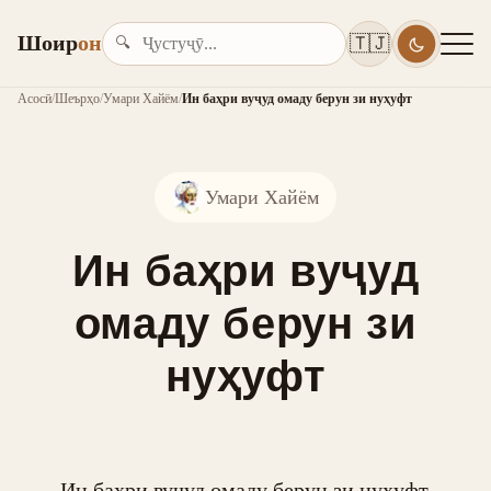
Шоир
он
🇹🇯
🔍
Асосӣ
/
Шеърҳо
/
Умари Хайём
/
Ин баҳри вуҷуд омаду берун зи нуҳуфт
Умари Хайём
Ин баҳри вуҷуд
омаду берун зи
нуҳуфт
Ин баҳри вуҷуд омаду берун зи нуҳуфт,
