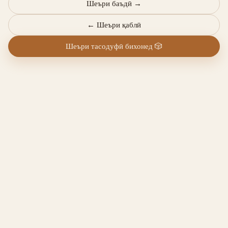
Шеъри баъдӣ
→
←
Шеъри қаблӣ
Шеъри тасодуфӣ бихонед
🎲