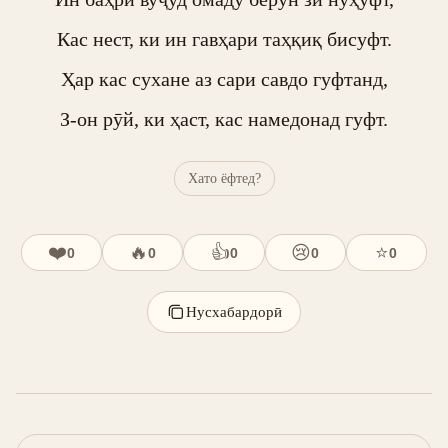
Кас нест, ки ин гавҳари таҳқиқ бисуфт.

Ҳар кас сухане аз сари савдо гуфтанд,

З-он рӯй, ки ҳаст, кас намедонад гуфт.
Хато ёфтед?
❤️
🔥
👍
😢
⭐
0
0
0
0
0
Нусхабардорӣ