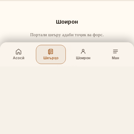
Шоирон
Портали шеъру адаби тоҷик ва форс.
Асосӣ
Шеърҳо
Шоирон
Ман
Бахшҳо
Асосӣ
Шеърҳо
Шоирон
Дар бораи лоиҳа
Тамос
Дастгирӣ