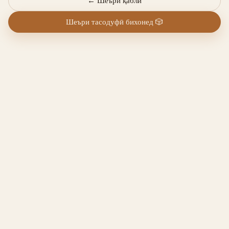
←
Шеъри қаблӣ
Шеъри тасодуфӣ бихонед
🎲