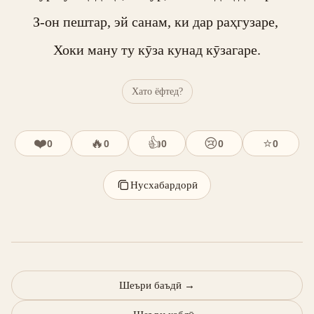
З-он пештар, эй санам, ки дар раҳгузаре, 

Хоки ману ту кӯза кунад кӯзагаре.
Хато ёфтед?
❤️
🔥
👍
😢
⭐
0
0
0
0
0
Нусхабардорӣ
Шеъри баъдӣ
→