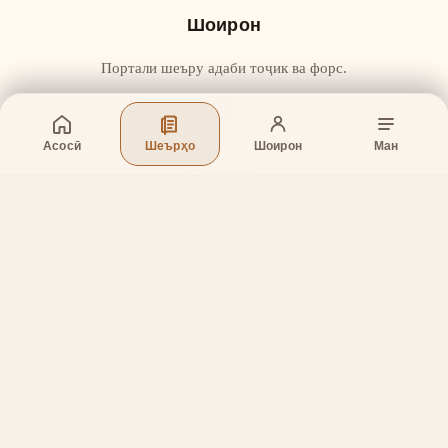
Шоирон
Портали шеъру адаби тоҷик ва форс.
Асосӣ
Шеърҳо
Шоирон
Ман
Бахшҳо
Асосӣ
Шеърҳо
Шоирон
Дар бораи лоиҳа
Тамос
Дастгирӣ