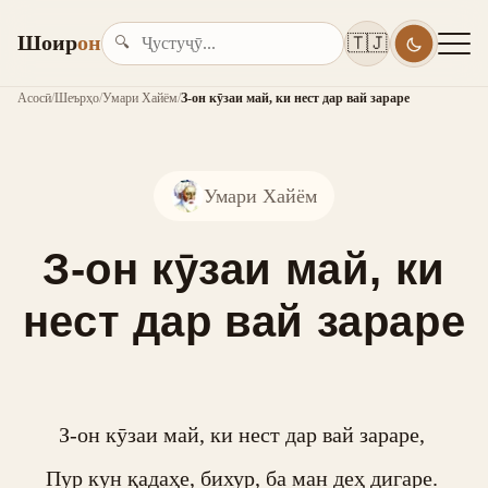
Шоир
он
🇹🇯
🔍
Асосӣ
/
Шеърҳо
/
Умари Хайём
/
З-он кӯзаи май, ки нест дар вай зараре
Умари Хайём
З-он кӯзаи май, ки
нест дар вай зараре
З-он кӯзаи май, ки нест дар вай зараре, 

Пур кун қадаҳе, бихур, ба ман деҳ дигаре. 
