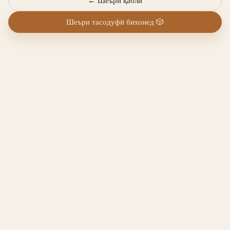
←
Шеъри қаблӣ
Шеъри тасодуфӣ бихонед
🎲