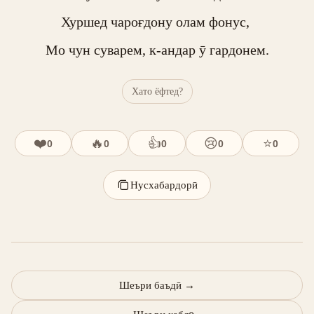
Хуршед чароғдону олам фонус, 

Мо чун суварем, к-андар ӯ гардонем.
Хато ёфтед?
❤️
🔥
👍
😢
⭐
0
0
0
0
0
Нусхабардорӣ
Шеъри баъдӣ
→