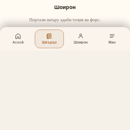
Шоирон
Портали шеъру адаби тоҷик ва форс.
Асосӣ
Шеърҳо
Шоирон
Ман
Бахшҳо
Асосӣ
Шеърҳо
Шоирон
Дар бораи лоиҳа
Тамос
Дастгирӣ