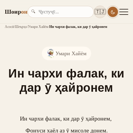
Шоир
он
🇹🇯
🔍
Асосӣ
/
Шеърҳо
/
Умари Хайём
/
Ин чархи фалак, ки дар ӯ ҳайронем
Умари Хайём
Ин чархи фалак, ки
дар ӯ ҳайронем
Ин чархи фалак, ки дар ӯ ҳайронем, 

Фонуси хаёл аз ӯ мисоле донем.
