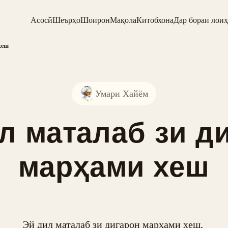
Асосӣ
Шеърҳо
Шоирон
Мақола
Китобхона
Дар бораи лоиҳ
хеш
Умари Хайём
л маталаб зи д
марҳами хеш
Эй дил маталаб зи дигарон марҳами хеш, 
