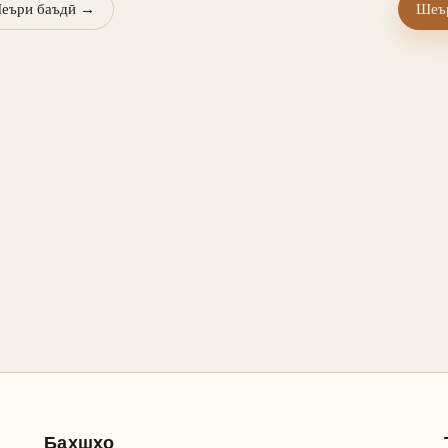
еъри баъдӣ
→
Шеър
Бахшҳо