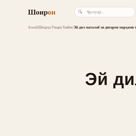
Шоир
он
🔍
Асосӣ
/
Шеърҳо
/
Умари Хайём
/
Эй дил маталаб зи дигарон марҳами 
Эй ди