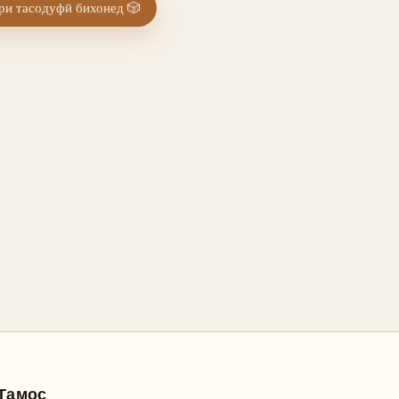
и тасодуфӣ бихонед
🎲
Тамос