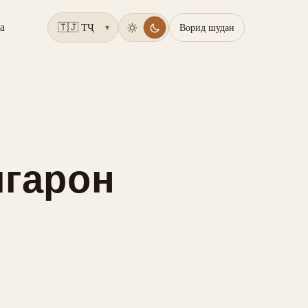
а
Ворид шудан
▾
игарон