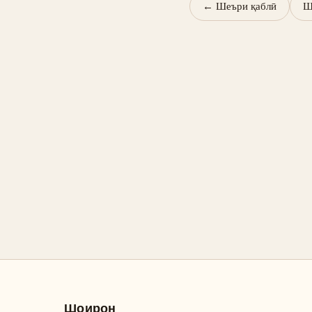
←
Шеъри қаблӣ
Ш
Шоирон