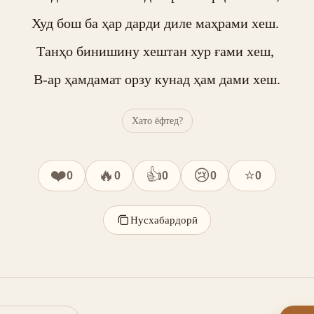
Худ бош ба ҳар дарди диле маҳрами хеш. 

Танҳо бинишину хештан хур ғами хеш, 

В-ар ҳамдамат орзу кунад ҳам дами хеш.
Хато ёфтед?
❤️
🔥
👍
😢
⭐
0
0
0
0
0
Нусхабардорӣ