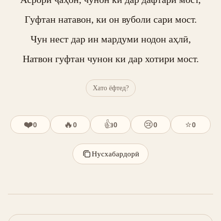
Гуфтан натавон, ки он вуболи сари мост.

Чун нест дар ин мардуми нодон аҳлӣ,

Натвон гуфтан чунон ки дар хотири мост.
Хато ёфтед?
❤️
🔥
👍
😢
⭐
0
0
0
0
0
Нусхабардорӣ