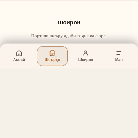
Шоирон
Портали шеъру адаби тоҷик ва форс.
Асосӣ
Шеърҳо
Шоирон
Ман
Бахшҳо
Асосӣ
Шеърҳо
Шоирон
Дар бораи лоиҳа
Тамос
Дастгирӣ