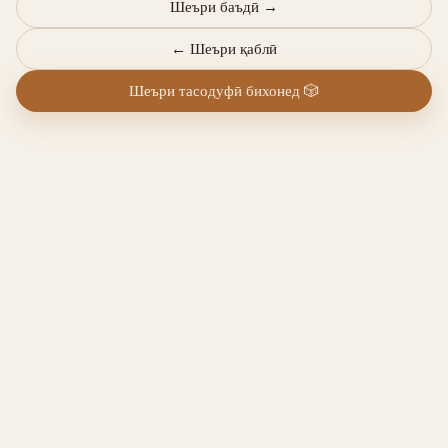
Шеъри баъдӣ
→
←
Шеъри қаблӣ
Шеъри тасодуфӣ бихонед
🎲