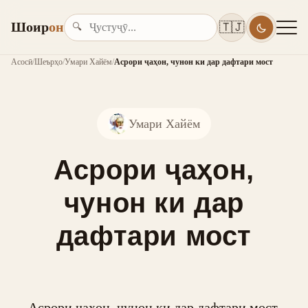
Шоир
он
🇹🇯
🔍
Асосӣ
/
Шеърҳо
/
Умари Хайём
/
Асрори ҷаҳон, чунон ки дар дафтари мост
Умари Хайём
Асрори ҷаҳон,
чунон ки дар
дафтари мост
Асрори ҷаҳон, чунон ки дар дафтари мост,
