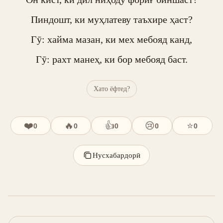
Пиндошт, ки муҳлатеву таъхире ҳаст?

Гӯ: хайма мазан, ки мех мебояд канд,

Гӯ: рахт манеҳ, ки бор мебояд баст.
Хато ёфтед?
❤️
🔥
👍
😢
⭐
0
0
0
0
0
Нусхабардорӣ