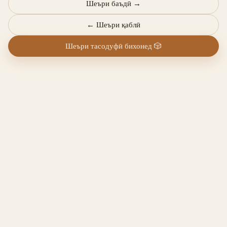
Шеъри баъдӣ
→
←
Шеъри қаблӣ
Шеъри тасодуфӣ бихонед
🎲