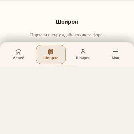
Шоирон
Портали шеъру адаби тоҷик ва форс.
Асосӣ
Шеърҳо
Шоирон
Ман
Бахшҳо
Асосӣ
Шеърҳо
Шоирон
Дар бораи лоиҳа
Тамос
Дастгирӣ