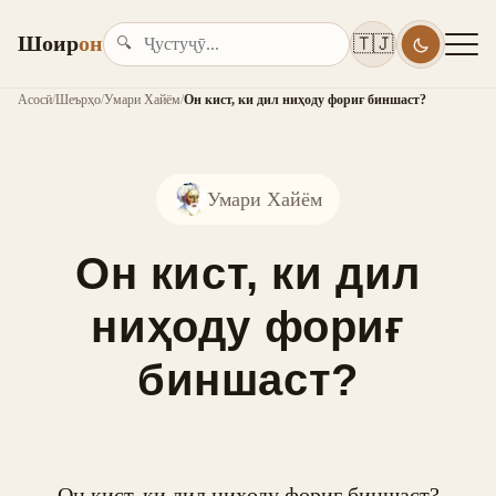
Шоир
он
🇹🇯
🔍
Асосӣ
/
Шеърҳо
/
Умари Хайём
/
Он кист, ки дил ниҳоду фориғ биншаст?
Умари Хайём
Он кист, ки дил
ниҳоду фориғ
биншаст?
Он кист, ки дил ниҳоду фориғ биншаст?
