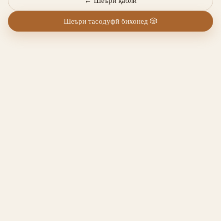
←
Шеъри қаблӣ
Шеъри тасодуфӣ бихонед
🎲