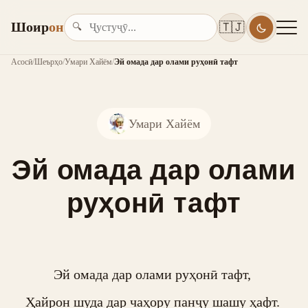
Шоир
он
🇹🇯
🔍
Асосӣ
/
Шеърҳо
/
Умари Хайём
/
Эй омада дар олами руҳонӣ тафт
Умари Хайём
Эй омада дар олами
руҳонӣ тафт
Эй омада дар олами руҳонӣ тафт, 

Ҳайрон шуда дар чаҳору панҷу шашу ҳафт. 
