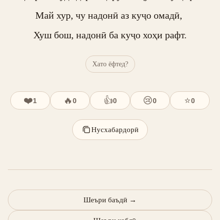
Май хур, чу надонӣ аз куҷо омадӣ, 

Хуш бош, надонӣ ба куҷо хоҳи рафт.
Хато ёфтед?
❤️
🔥
👍
😢
⭐
1
0
0
0
0
Нусхабардорӣ
Шеъри баъдӣ
→