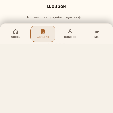
Шоирон
Портали шеъру адаби тоҷик ва форс.
Асосӣ
Шеърҳо
Шоирон
Ман
Бахшҳо
Асосӣ
Шеърҳо
Шоирон
Дар бораи лоиҳа
Тамос
Дастгирӣ