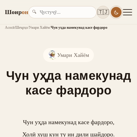
Шоир
он
🇹🇯
🔍
Асосӣ
/
Шеърҳо
/
Умари Хайём
/
Чун уҳда намекунад касе фардоро
Умари Хайём
Чун уҳда намекунад
касе фардоро
Чун уҳда намекунад касе фардоро,

Холӣ хуш кун ту ин дили шайдоро.
