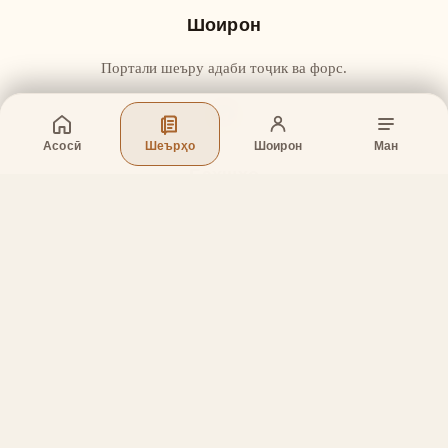
Шоирон
Портали шеъру адаби тоҷик ва форс.
Асосӣ
Шеърҳо
Шоирон
Ман
Бахшҳо
Асосӣ
Шеърҳо
Шоирон
Дар бораи лоиҳа
Тамос
Дастгирӣ