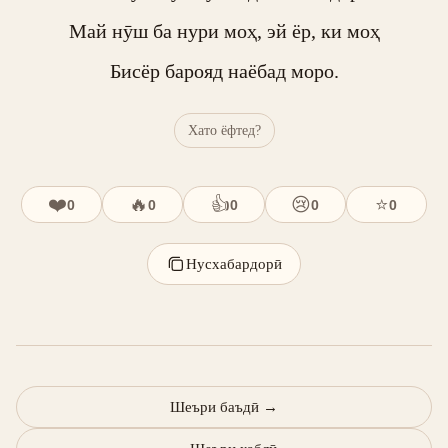
Май нӯш ба нури моҳ, эй ёр, ки моҳ

Бисёр барояд наёбад моро.
Хато ёфтед?
❤️
🔥
👍
😢
⭐
0
0
0
0
0
Нусхабардорӣ
Шеъри баъдӣ
→