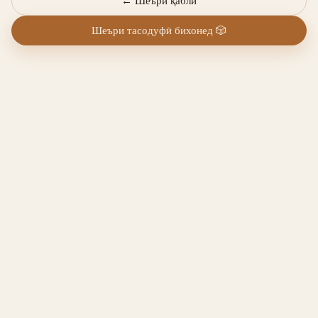
←
Шеъри қаблӣ
Шеъри тасодуфӣ бихонед
🎲