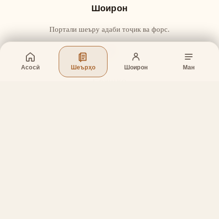
Шоирон
Портали шеъру адаби тоҷик ва форс.
Асосӣ
Шеърҳо
Шоирон
Ман
Бахшҳо
Асосӣ
Шеърҳо
Шоирон
Дар бораи лоиҳа
Тамос
Дастгирӣ