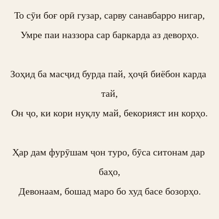
То сӯи боғ орӣ гузар, сарву санавбарро нигар,

Умре паи наззора сар баркарда аз деворҳо.

Зоҳид ба масҷид бурда пай, ҳоҷӣ биёбон карда 
тай,

Он ҷо, ки кори нуқлу май, бекорияст ин корҳо.

Ҳар дам фурӯшам ҷон туро, бӯса ситонам дар 
баҳо,

Девонаам, бошад маро бо худ басе бозорҳо.
