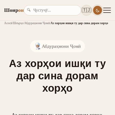
Шоир
он
🇹🇯
🔍
Асосӣ
/
Шеърҳо
/
Абдураҳмони Ҷомӣ
/
Аз хорҳои ишқи ту дар сина дорам хорҳо
Абдураҳмони Ҷомӣ
Аз хорҳои ишқи ту
дар сина дорам
хорҳо
Аз хорҳои ишқи ту дар сина дорам хорҳо,
