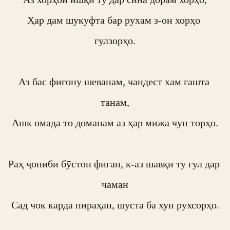
Ҳар дам шукуфта бар рухам з-он хорҳо 
гулзорҳо.

Аз бас фиғону шеванам, чандест хам гашта 
танам,

Ашк омада то доманам аз ҳар мижа чун торҳо.

Раҳ ҷониби бӯстон фиган, к-аз шавқи ту гул дар 
чаман

Сад чок карда пираҳан, шуста ба хун рухсорҳо.
