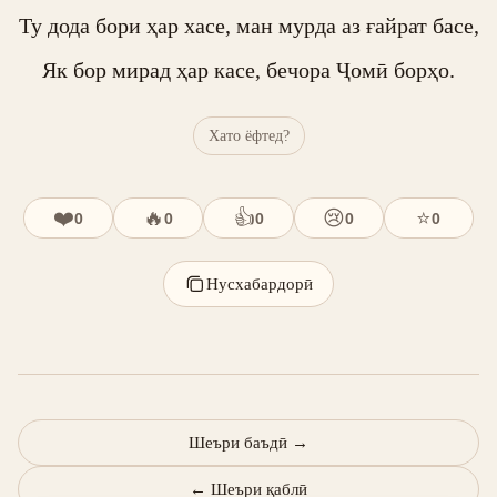
Ту дода бори ҳар хасе, ман мурда аз ғайрат басе,

Як бор мирад ҳар касе, бечора Ҷомӣ борҳо.
Хато ёфтед?
❤️
🔥
👍
😢
⭐
0
0
0
0
0
Нусхабардорӣ
Шеъри баъдӣ
→
←
Шеъри қаблӣ