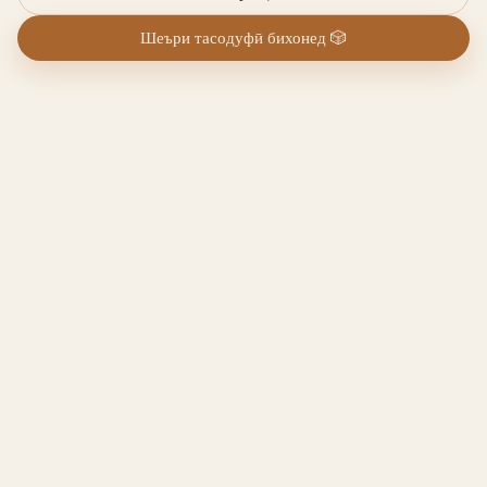
Шеъри тасодуфӣ бихонед
🎲