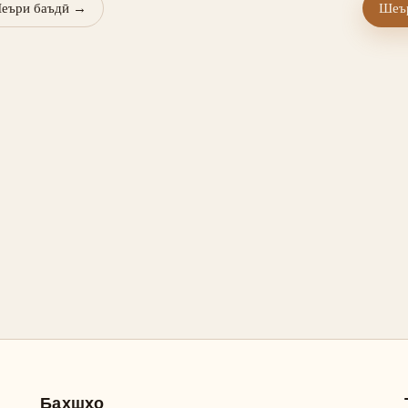
еъри баъдӣ
→
Шеър
Бахшҳо