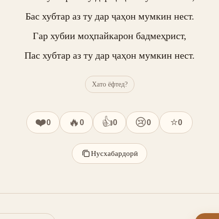
Бас хубтар аз ту дар ҷаҳон мумкин нест.

Гар хубии моҳпайкарон бадмеҳрист,

Пас хубтар аз ту дар ҷаҳон мумкин нест.
Хато ёфтед?
❤️
🔥
👍
😢
⭐
0
0
0
0
0
Нусхабардорӣ