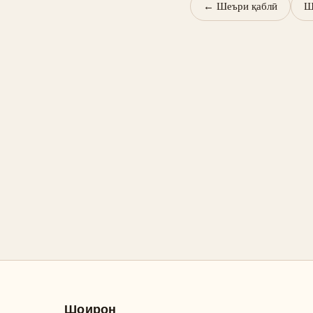
←
Шеъри қаблӣ
Ш
Шоирон