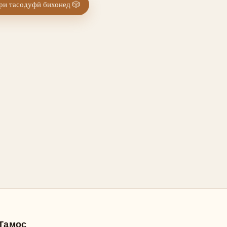
и тасодуфӣ бихонед
🎲
Тамос