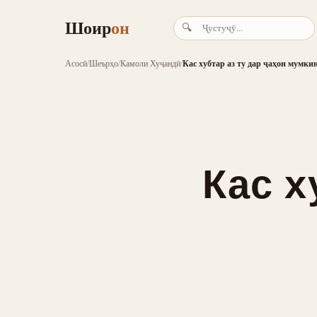
Шоир
он
🔍
Асосӣ
/
Шеърҳо
/
Камоли Хуҷандӣ
/
Кас хубтар аз ту дар ҷаҳон мумкин
Кас х