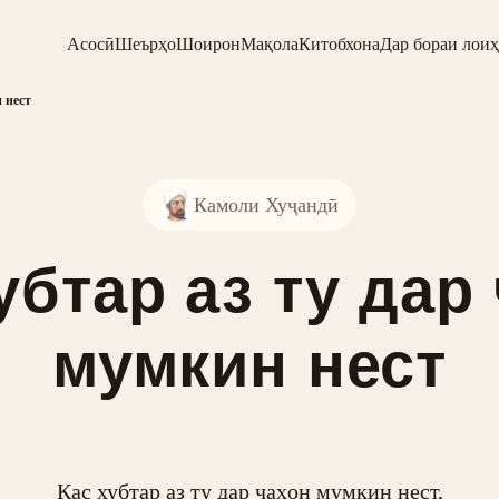
Асосӣ
Шеърҳо
Шоирон
Мақола
Китобхона
Дар бораи лоиҳ
 нест
Камоли Хуҷандӣ
убтар аз ту дар
мумкин нест
Кас хубтар аз ту дар ҷаҳон мумкин нест,
