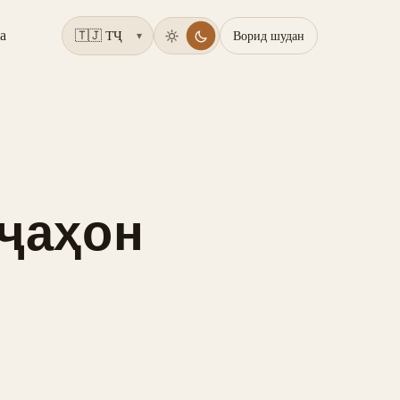
а
Ворид шудан
▾
 ҷаҳон