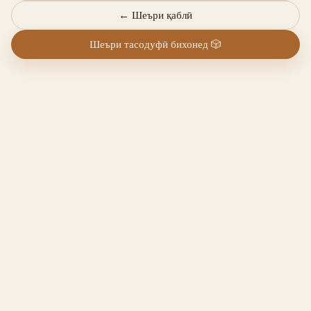
←
Шеъри қаблӣ
Шеъри тасодуфӣ бихонед
🎲