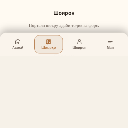
Шоирон
Портали шеъру адаби тоҷик ва форс.
Асосӣ
Шеърҳо
Шоирон
Ман
Бахшҳо
Асосӣ
Шеърҳо
Шоирон
Дар бораи лоиҳа
Тамос
Дастгирӣ