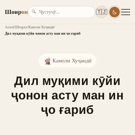
Шоир
он
🇹🇯
🔍
Асосӣ
/
Шеърҳо
/
Камоли Хуҷандӣ
/
Дил муқими кӯйи ҷонон асту ман ин ҷо ғариб
Камоли Хуҷандӣ
Дил муқими кӯйи
ҷонон асту ман ин
ҷо ғариб