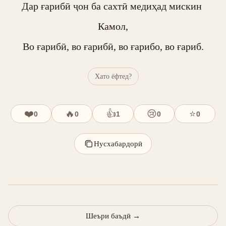
Дар ғарибӣ ҷон ба сахтӣ медиҳад мискин 
Камол,

Во ғарибӣ, во ғарибӣ, во ғарибо, во ғариб.
Хато ёфтед?
❤️
🔥
👍
😢
⭐
0
0
1
0
0
Нусхабардорӣ
Шеъри баъдӣ
→