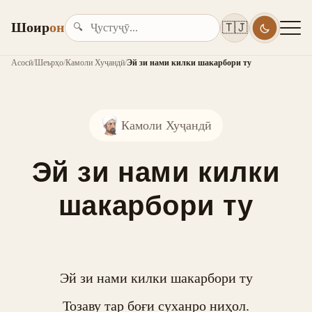
Шоир
он
🇹🇯
🔍
Асосӣ
/
Шеърҳо
/
Камоли Хуҷандӣ
/
Эй зи нами килки шакарбори ту
Камоли Хуҷандӣ
Эй зи нами килки
шакарбори ту
Эй зи нами килки шакарбори ту

Тозаву тар боғи суханро ниҳол.
