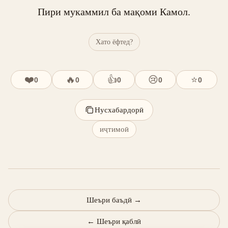
Пири мукаммил ба мақоми Камол.
Хато ёфтед?
❤️
🔥
👍
😢
⭐
0
0
0
0
0
Нусхабардорӣ
иҷтимоӣ
Шеъри баъдӣ
→
←
Шеъри қаблӣ