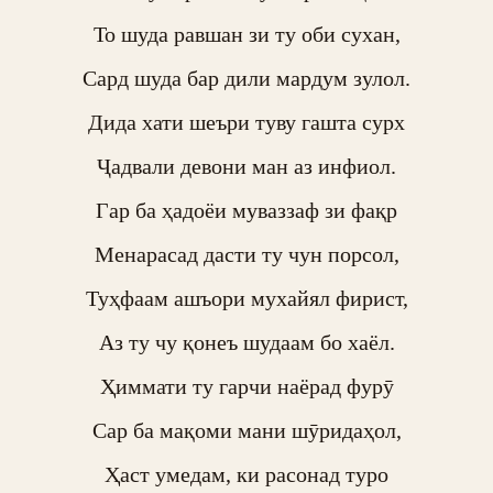
То шуда равшан зи ту оби сухан,

Сард шуда бар дили мардум зулол.

Дида хати шеъри туву гашта сурх

Ҷадвали девони ман аз инфиол.

Гар ба ҳадоёи муваззаф зи фақр

Менарасад дасти ту чун порсол,

Туҳфаам ашъори мухайял фирист,

Аз ту чу қонеъ шудаам бо хаёл.

Ҳиммати ту гарчи наёрад фурӯ

Сар ба мақоми мани шӯридаҳол,

Ҳаст умедам, ки расонад туро
