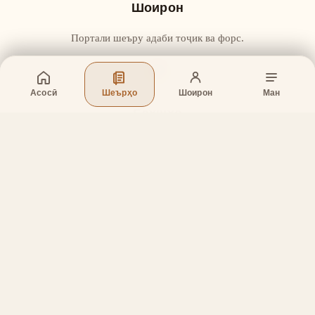
Шоирон
Портали шеъру адаби тоҷик ва форс.
Асосӣ
Шеърҳо
Шоирон
Ман
Бахшҳо
Асосӣ
Шеърҳо
Шоирон
Дар бораи лоиҳа
Тамос
Дастгирӣ
Тамос