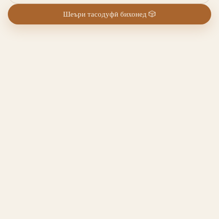
Шеъри тасодуфӣ бихонед
🎲