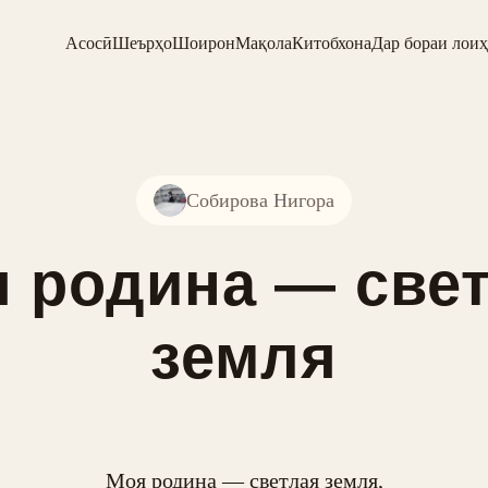
Асосӣ
Шеърҳо
Шоирон
Мақола
Китобхона
Дар бораи лоиҳ
Собирова Нигора
 родина — све
земля
Моя родина — светлая земля,
