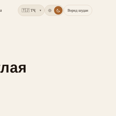
а
Ворид шудан
▾
тлая