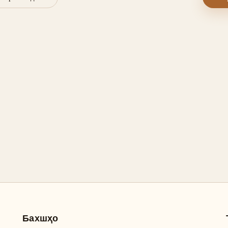
Бахшҳо