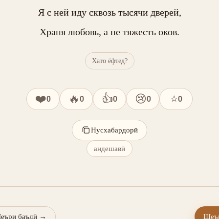
Я с ней иду сквозь тысячи дверей,

Храня любовь, а не тяжесть оков.
Хато ёфтед?
❤️
🔥
👍
😢
⭐
0
0
0
0
0
Нусхабардорӣ
андешавӣ
еъри баъдӣ
→
Шеър