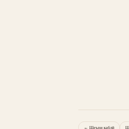
←
Шеъри қаблӣ
Ш