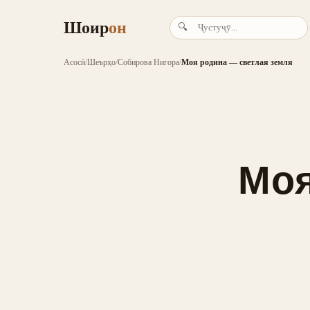
Шоир
он
🔍
Асосӣ
/
Шеърҳо
/
Собирова Нигора
/
Моя родина — светлая земля
Моя