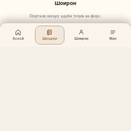
Шоирон
Портали шеъру адаби тоҷик ва форс.
Асосӣ
Шеърҳо
Шоирон
Ман
Бахшҳо
Асосӣ
Шеърҳо
Шоирон
Дар бораи лоиҳа
Тамос
Дастгирӣ
Тамос