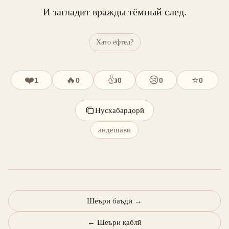
И загладит вражды тёмный след.
Хато ёфтед?
❤️
🔥
👍
😢
⭐
1
0
0
0
0
Нусхабардорӣ
андешавӣ
Шеъри баъдӣ
→
←
Шеъри қаблӣ