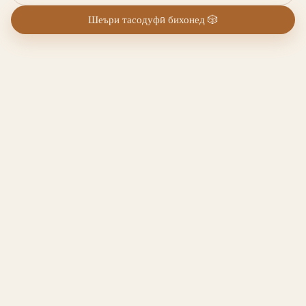
Шеъри тасодуфӣ бихонед
🎲