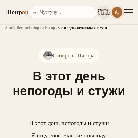
Шоир
он
🇹🇯
🔍
Асосӣ
/
Шеърҳо
/
Собирова Нигора
/
В этот день непогоды и стужи
Собирова Нигора
В этот день
непогоды и стужи
В этот день непогоды и стужи

Я ищу своё счастье повсюду.
