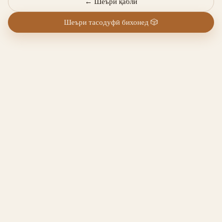
←
Шеъри қаблӣ
Шеъри тасодуфӣ бихонед
🎲