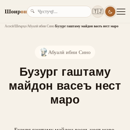
Шоир
он
🇹🇯
🔍
Асосӣ
/
Шеърҳо
/
Абуалӣ ибни Сино
/
Бузург гаштаму майдон васеъ нест маро
Абуалӣ ибни Сино
Бузург гаштаму
майдон васеъ нест
маро
Бузург гаштаму майдон васеъ нест маро,
