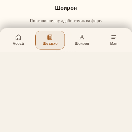
Шоирон
Портали шеъру адаби тоҷик ва форс.
Асосӣ
Шеърҳо
Шоирон
Ман
Бахшҳо
Асосӣ
Шеърҳо
Шоирон
Дар бораи лоиҳа
Тамос
Дастгирӣ