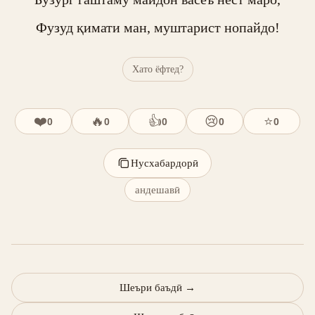
Фузуд қимати ман, муштарист нопайдо!
Хато ёфтед?
❤️
🔥
👍
😢
⭐
0
0
0
0
0
Нусхабардорӣ
андешавӣ
Шеъри баъдӣ
→