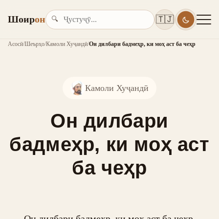
Шоир
он
🇹🇯
🔍
Асосӣ
/
Шеърҳо
/
Камоли Хуҷандӣ
/
Он дилбари бадмеҳр, ки моҳ аст ба чеҳр
Камоли Хуҷандӣ
Он дилбари
бадмеҳр, ки моҳ аст
ба чеҳр
Он дилбари бадмеҳр, ки моҳ аст ба чеҳр,
