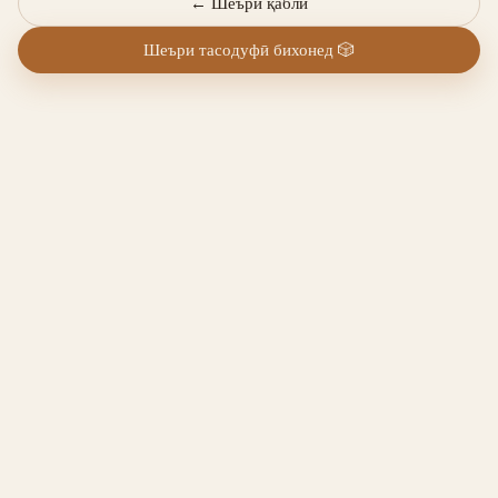
←
Шеъри қаблӣ
Шеъри тасодуфӣ бихонед
🎲