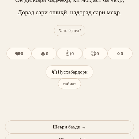
Дорад сари ошиқӣ, надорад сари меҳр.
Хато ёфтед?
❤️
🔥
👍
😢
⭐
0
0
0
0
0
Нусхабардорӣ
табиат
Шеъри баъдӣ
→