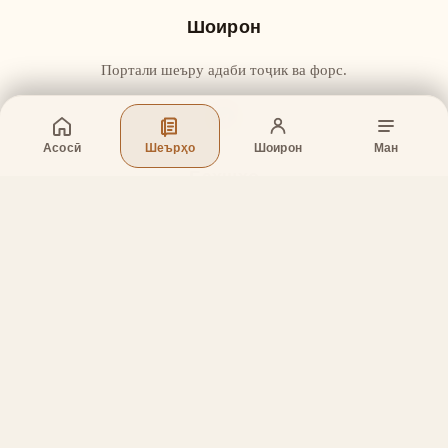
Шоирон
Портали шеъру адаби тоҷик ва форс.
Асосӣ
Шеърҳо
Шоирон
Ман
Бахшҳо
Асосӣ
Шеърҳо
Шоирон
Дар бораи лоиҳа
Тамос
Дастгирӣ