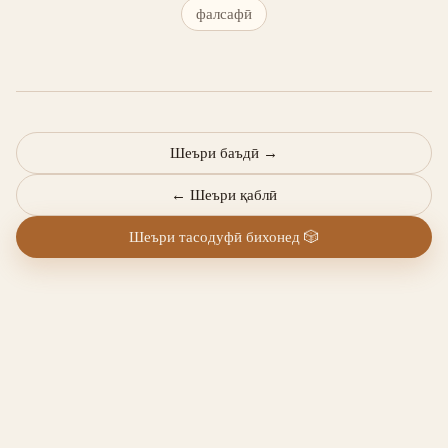
фалсафӣ
Шеъри баъдӣ
→
←
Шеъри қаблӣ
Шеъри тасодуфӣ бихонед
🎲