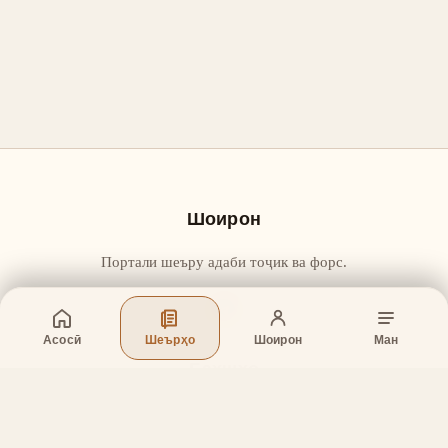
Шоирон
Портали шеъру адаби тоҷик ва форс.
Асосӣ
Шеърҳо
Шоирон
Ман
Бахшҳо
Асосӣ