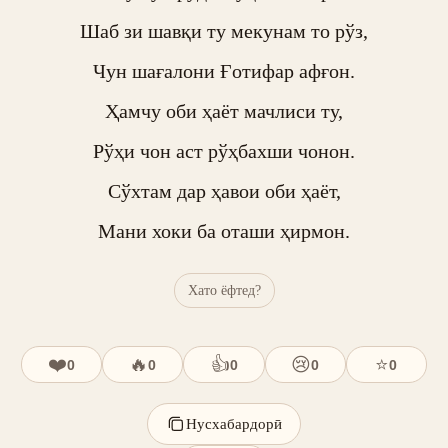
Шаб зи шавқи ту мекунам то рўз,

Чун шағалони Ғотифар афғон.

Ҳамчу оби ҳаёт мачлиси ту,

Рўҳи чон аст рўҳбахши чонон.

Сўхтам дар ҳавои оби ҳаёт,

Мани хоки ба оташи ҳирмон.
Хато ёфтед?
❤️
🔥
👍
😢
⭐
0
0
0
0
0
Нусхабардорӣ