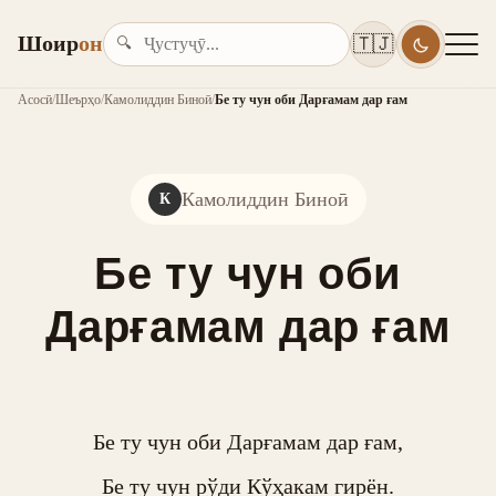
Шоир
он
🇹🇯
🔍
Асосӣ
/
Шеърҳо
/
Камолиддин Биноӣ
/
Бе ту чун оби Дарғамам дар ғам
Камолиддин Биноӣ
К
Бе ту чун оби
Дарғамам дар ғам
Бе ту чун оби Дарғамам дар ғам,

Бе ту чун рўди Кўҳакам гирён.
