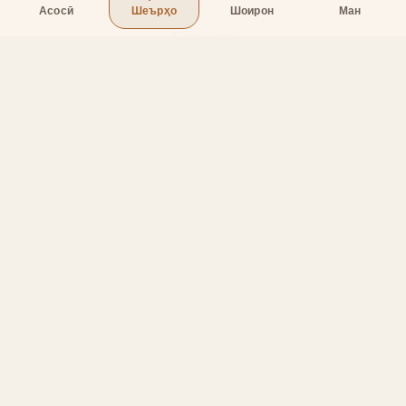
Асосӣ
Шеърҳо
Шоирон
Ман
Бахшҳо
Асосӣ
Шеърҳо
Шоирон
Дар бораи лоиҳа
Тамос
Дастгирӣ
Тамос
Телефон
:
+998 (94) 334-39-57
Telegram:
@muin_gulov