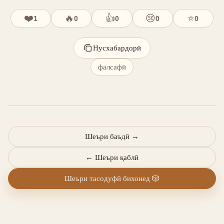
❤️
🔥
👍
😢
⭐
1
0
0
0
0
Нусхабардорӣ
фалсафӣ
Шеъри баъдӣ
→
←
Шеъри қаблӣ
Шеъри тасодуфӣ бихонед
🎲