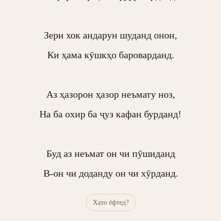
Зери хок андарун шуданд онон,

Ки ҳама кӯшкҳо бароварданд.

Аз ҳазорон ҳазор неъмату ноз,

На ба охир ба ҷуз кафан бурданд!

Буд аз неъмат он чи пӯшиданд

В-он чи доданду он чи хӯрданд.
Хато ёфтед?