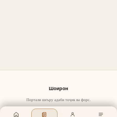
Шоирон
Портали шеъру адаби тоҷик ва форс.