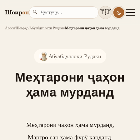
Шоир
он
🇹🇯
🔍
Асосӣ
/
Шеърҳо
/
Абуабдуллоҳи Рӯдакӣ
/
Меҳтарони ҷаҳон ҳама мурданд
Абуабдуллоҳи Рӯдакӣ
Меҳтарони ҷаҳон
ҳама мурданд
Меҳтарони ҷаҳон ҳама мурданд,

Маргро сар ҳама фурӯ карданд.
