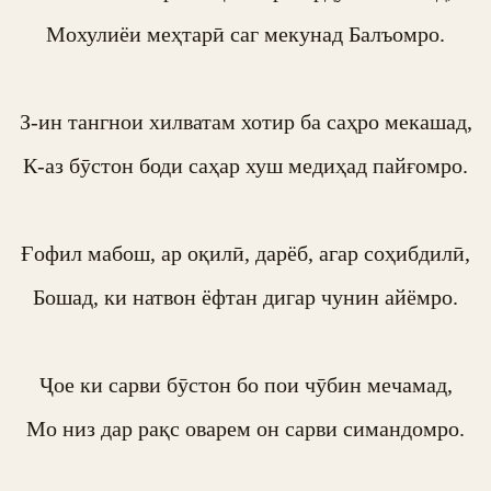
Мохулиёи меҳтарӣ саг мекунад Балъомро.

З-ин тангнои хилватам хотир ба саҳро мекашад,

К-аз бӯстон боди саҳар хуш медиҳад пайғомро.

Ғофил мабош, ар оқилӣ, дарёб, агар соҳибдилӣ,

Бошад, ки натвон ёфтан дигар чунин айёмро.

Ҷое ки сарви бӯстон бо пои чӯбин мечамад,

Мо низ дар рақс оварем он сарви симандомро.
