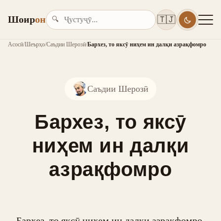
Шоир
он
🇹🇯
🔍
Асосӣ
/
Шеърҳо
/
Саъдии Шерозӣ
/
Бархез, то яксӯ ниҳем ин далқи азрақфомро
Саъдии Шерозӣ
Бархез, то яксӯ
ниҳем ин далқи
азрақфомро
Бархез, то яксӯ ниҳем ин далқи азрақфомро,
