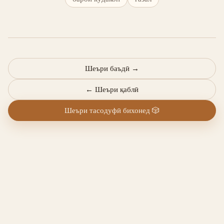
Шеъри баъдӣ
→
←
Шеъри қаблӣ
Шеъри тасодуфӣ бихонед
🎲