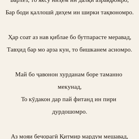
Бар боди қаллошӣ диҳем ин ширки тақвономро.

Ҳар соат аз нав қиблае бо бутпарасте меравад,

Тавҳид бар мо арза кун, то бишканем асномро.

Май бо ҷавонон хурданам боре таманно 
мекунад,

То кӯдакон дар пай фитанд ин пири 
дурдошомро.

Аз мояи бечорагӣ Қитмир мардум мешавад,
