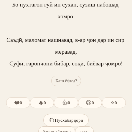
Бо пухтагон гӯй ин сухан, сӯзиш набошад 
хомро.

Саъдӣ, маломат нашнавад, в-ар ҷон дар ин сир 
меравад,

Сӯфӣ, гаронҷонӣ бибар, соқӣ, биёвар ҷомро!
Хато ёфтед?
❤️
🔥
👍
😢
⭐
0
0
0
0
0
Нусхабардорӣ
барои кӯдакон
ғазал