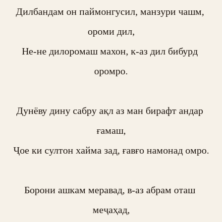
Дилбандам он паймонгусил, манзури чашм, 
ороми дил,

Не-не дилоромаш махон, к-аз дил бибурд 
оромро.

Дунёву дину сабру ақл аз ман бирафт андар 
ғамаш,

Ҷое ки султон хайма зад, ғавғо намонад омро.

Борони ашкам меравад, в-аз абрам оташ 
меҷаҳад,
