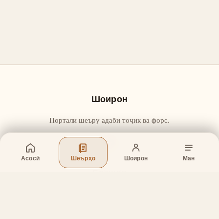
Шоирон
Портали шеъру адаби тоҷик ва форс.
Асосӣ
Шеърҳо
Шоирон
Ман
Бахшҳо
Асосӣ
Шеърҳо