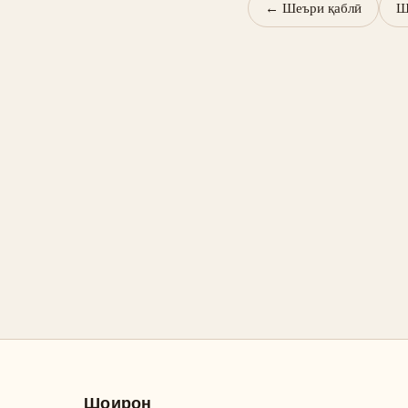
←
Шеъри қаблӣ
Ш
Шоирон