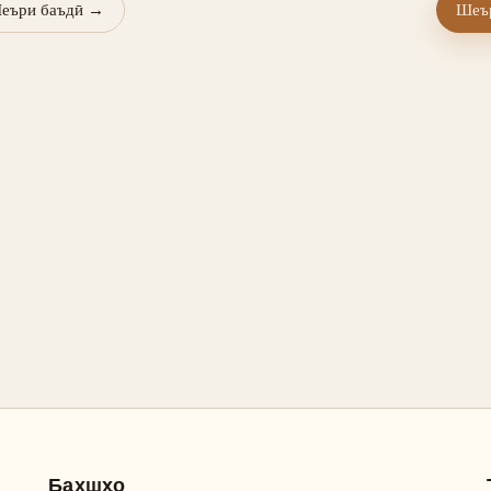
еъри баъдӣ
→
Шеър
Бахшҳо