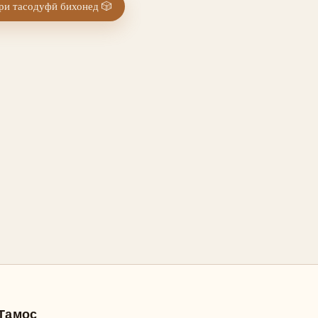
и тасодуфӣ бихонед
🎲
Тамос