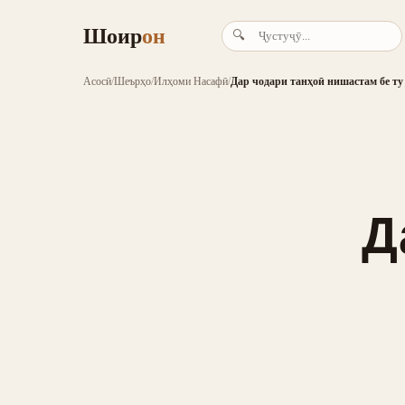
Шоир
он
🔍
Асосӣ
/
Шеърҳо
/
Илҳоми Насафӣ
/
Дар чодари танҳоӣ нишастам бе ту
Д