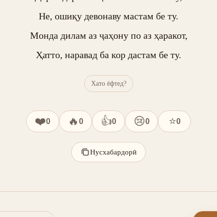
Не, ошиқу девонаву мастам бе ту.

Монда дилам аз ҷаҳону по аз ҳаракот,

Ҳатто, наравад ба кор дастам бе ту.
Хато ёфтед?
❤️
🔥
👍
😢
⭐
0
0
0
0
0
Нусхабардорӣ