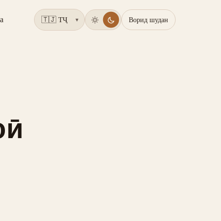
а
Ворид шудан
▾
оӣ