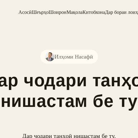
Асосӣ
Шеърҳо
Шоирон
Мақола
Китобхона
Дар бораи лоиҳ
Илҳоми Насафӣ
ар чодари танҳ
нишастам бе ту
Дар чодари танҳоӣ нишастам бе ту,
