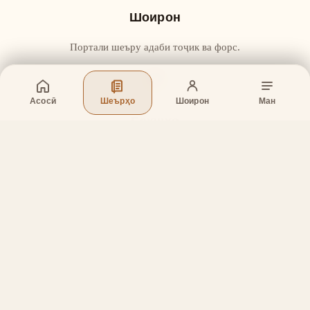
Шоирон
Портали шеъру адаби тоҷик ва форс.
Асосӣ
Шеърҳо
Шоирон
Ман
Бахшҳо
Асосӣ
Шеърҳо
Шоирон
Дар бораи лоиҳа
Тамос
Дастгирӣ