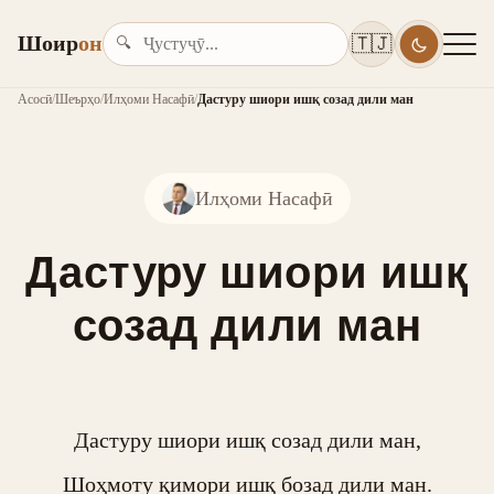
Шоир
он
🇹🇯
🔍
Асосӣ
/
Шеърҳо
/
Илҳоми Насафӣ
/
Дастуру шиори ишқ созад дили ман
Илҳоми Насафӣ
Дастуру шиори ишқ
созад дили ман
Дастуру шиори ишқ созад дили ман,

Шоҳмоту қимори ишқ бозад дили ман.
