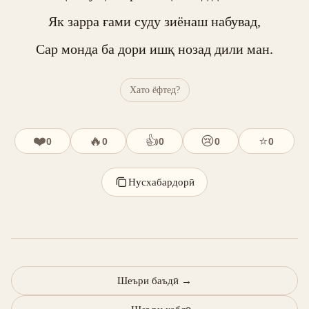
Як зарра ғами суду зиёнаш набувад,

Сар монда ба дори ишқ нозад дили ман.
Хато ёфтед?
❤️
🔥
👍
😢
⭐
0
0
0
0
0
Нусхабардорӣ
Шеъри баъдӣ
→