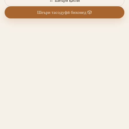
←
Шеъри қаблӣ
Шеъри тасодуфӣ бихонед
🎲