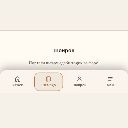
Шоирон
Портали шеъру адаби тоҷик ва форс.
Асосӣ
Шеърҳо
Шоирон
Ман
Бахшҳо
Асосӣ
Шеърҳо
Шоирон