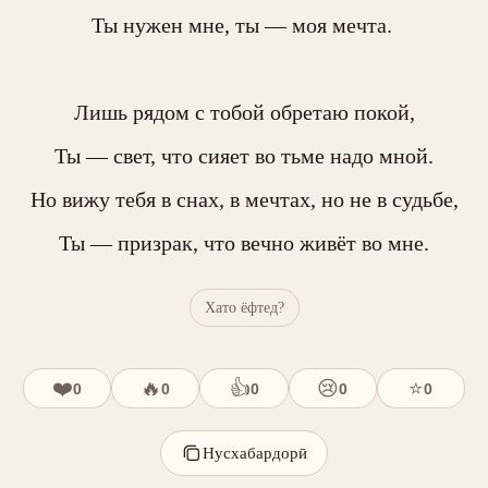
Ты нужен мне, ты — моя мечта. 

Лишь рядом с тобой обретаю покой,

Ты — свет, что сияет во тьме надо мной.

Но вижу тебя в снах, в мечтах, но не в судьбе,

Ты — призрак, что вечно живёт во мне.
Хато ёфтед?
❤️
🔥
👍
😢
⭐
0
0
0
0
0
Нусхабардорӣ