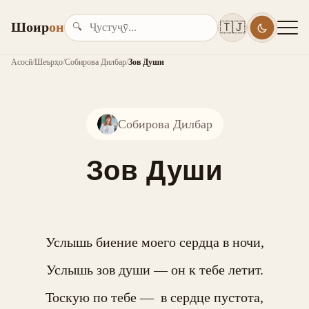
Шоир
он
🇹🇯
🔍
Асосӣ
/
Шеърҳо
/
Собирова Дилбар
/
Зов Души
Собирова Дилбар
Зов Души
Услышь биение моего сердца в ночи,

Услышь зов души — он к тебе летит.

Тоскую по тебе —  в сердце пустота,
