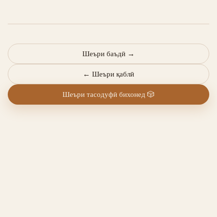
Шеъри баъдӣ
→
←
Шеъри қаблӣ
Шеъри тасодуфӣ бихонед
🎲