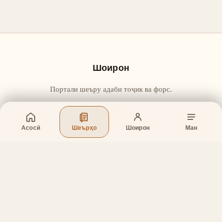
Шоирон
Портали шеъру адаби тоҷик ва форс.
Асосӣ
Шеърҳо
Шоирон
Ман
Бахшҳо
Асосӣ
Шеърҳо
Шоирон
Дар бораи лоиҳа