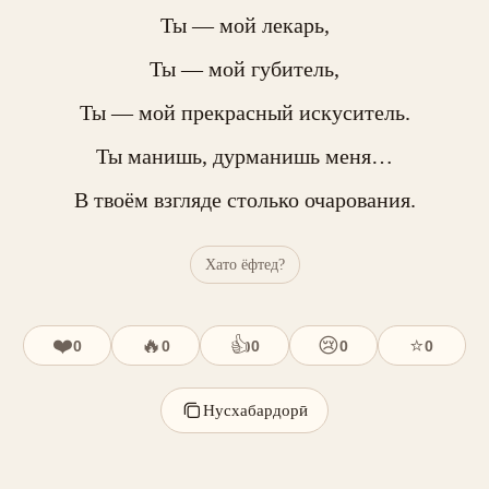
Ты — мой лекарь,

Ты — мой губитель,

Ты — мой прекрасный искуситель.

Ты манишь, дурманишь меня…

В твоём взгляде столько очарования.
Хато ёфтед?
❤️
🔥
👍
😢
⭐
0
0
0
0
0
Нусхабардорӣ