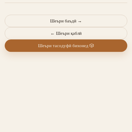
Шеъри баъдӣ
→
←
Шеъри қаблӣ
Шеъри тасодуфӣ бихонед
🎲