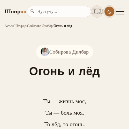
Шоир
он
🇹🇯
🔍
Асосӣ
/
Шеърҳо
/
Собирова Дилбар
/
Огонь и лёд
Собирова Дилбар
Огонь и лёд
Ты — жизнь моя,

Ты — боль моя.

То лёд, то огонь.
